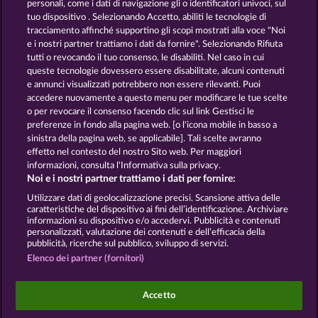
personali, come i dati di navigazione gli o identificatori univoci, sul
tuo dispositivo . Selezionando Accetto, abiliti le tecnologie di
GOLDEN EI OF
FOREVER
tracciamento affinché supportino gli scopi mostrati alla voce "Noi
MOORHUHN
DIAMONDS
e i nostri partner trattiamo i dati da fornire". Selezionando Rifiuta
tutti o revocando il tuo consenso, le disabiliti. Nel caso in cui
Mostra tutti i giochi
queste tecnologie dovessero essere disabilitate, alcuni contenuti
e annunci visualizzati potrebbero non essere rilevanti. Puoi
accedere nuovamente a questo menu per modificare le tue scelte
Termini e condizioni
o per revocare il consenso facendo clic sul link Gestisci le
preferenze in fondo alla pagina web. [o l'icona mobile in basso a
Informativa sulla privacy
Note legali
sinistra della pagina web, se applicabile]. Tali scelte avranno
effetto nel contesto del nostro Sito web. Per maggiori
Società
FAQ
Facebook
informazioni, consulta l'Informativa sulla privacy.
Noi e i nostri partner trattiamo i dati per fornire:
Invia richiesta di recesso
Utilizzare dati di geolocalizzazione precisi. Scansione attiva delle
caratteristiche del dispositivo ai fini dell’identificazione. Archiviare
informazioni su dispositivo e/o accedervi. Pubblicità e contenuti
personalizzati, valutazione dei contenuti e dell’efficacia della
pubblicità, ricerche sul pubblico, sviluppo di servizi.
Elenco dei partner (fornitori)
I giochi social da casinò sono volti esclusivamente
all'intrattenimento e non esercitano alcuna
Accetto
influenza sull’eventuale futuro utilizzo di giochi
d'azzardo con denaro reale.