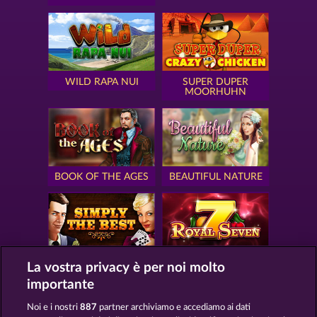
WILD RAPA NUI
SUPER DUPER
MOORHUHN
BOOK OF THE AGES
BEAUTIFUL NATURE
SIMPLY THE BEST
ROYAL SEVEN
La vostra privacy è per noi molto
importante
Noi e i nostri
887
partner archiviamo e accediamo ai dati