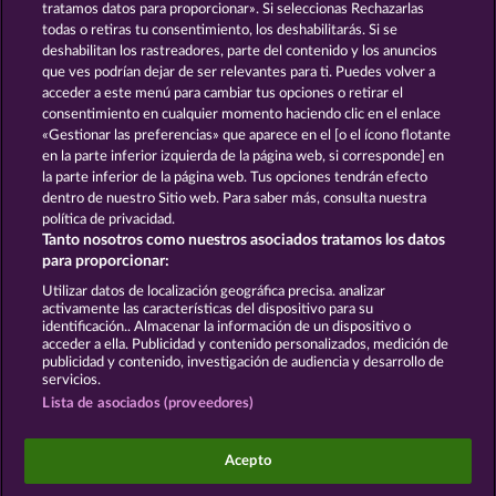
tratamos datos para proporcionar». Si seleccionas Rechazarlas
todas o retiras tu consentimiento, los deshabilitarás. Si se
GOLDEN EI OF
FOREVER
deshabilitan los rastreadores, parte del contenido y los anuncios
MOORHUHN
DIAMONDS
que ves podrían dejar de ser relevantes para ti. Puedes volver a
acceder a este menú para cambiar tus opciones o retirar el
Ver todos los juegos
consentimiento en cualquier momento haciendo clic en el enlace
«Gestionar las preferencias» que aparece en el [o el ícono flotante
en la parte inferior izquierda de la página web, si corresponde] en
Términos y condiciones
la parte inferior de la página web. Tus opciones tendrán efecto
dentro de nuestro Sitio web. Para saber más, consulta nuestra
Declaración de privacidad
Aviso Legal
política de privacidad.
Tanto nosotros como nuestros asociados tratamos los datos
Empresa
FAQ
Facebook
para proporcionar:
Utilizar datos de localización geográfica precisa. analizar
Enviar solicitud de desistimiento
activamente las características del dispositivo para su
identificación.. Almacenar la información de un dispositivo o
acceder a ella. Publicidad y contenido personalizados, medición de
publicidad y contenido, investigación de audiencia y desarrollo de
servicios.
Lista de asociados (proveedores)
Los juegos de casino social están pensados
exclusivamente para el ocio y no influyen en la
Acepto
posibilidad de tener éxito posteriormente en el
juego con dinero real.