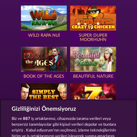
WILD RAPA NUI
SUPER DUPER
MOORHUHN
BOOK OF THE AGES
BEAUTIFUL NATURE
Gizliliğinizi Önemsiyoruz
SIMPLY THE BEST
ROYAL SEVEN
Biz ve
887
iş ortaklarımız, cihazınızda tarama verileri veya
benzersiz tanımlayıcılar gibi kişisel verileri depolar ve bunlara
erişiriz . Kabul ediyorum'nın seçilmesi, izleme teknolojilerinin
bizim ve iş ortaklarımızın verileri işleyerek sunma amaçlarını