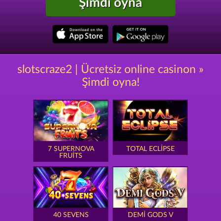
Şimdi oyna
slotscraze2 | Ücretsiz online casinon »
Şimdi oyna!
7 SUPERNOVA
TOTAL ECLIPSE
FRUITS
40 SEVENS
DEMI GODS V