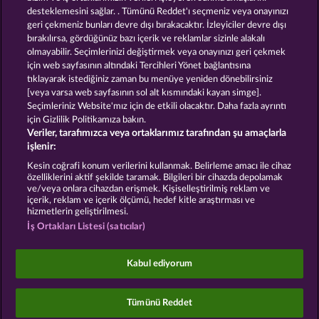
desteklemesini sağlar. . Tümünü Reddet'ı seçmeniz veya onayınızı
geri çekmeniz bunları devre dışı bırakacaktır. İzleyiciler devre dışı
GOLDEN EI OF
FOREVER
bırakılırsa, gördüğünüz bazı içerik ve reklamlar sizinle alakalı
MOORHUHN
DIAMONDS
olmayabilir. Seçimlerinizi değiştirmek veya onayınızı geri çekmek
Bütün oyunları göster
için web sayfasının altındaki Tercihleri Yönet bağlantısına
tıklayarak istediğiniz zaman bu menüye yeniden dönebilirsiniz
[veya varsa web sayfasının sol alt kısmındaki kayan simge].
Hüküm ve Koşullar
Gizlilik Beyanı
Künye
Seçimleriniz Website'mız için de etkili olacaktır. Daha fazla ayrıntı
için Gizlilik Politikamıza bakın.
Veriler, tarafımızca veya ortaklarımız tarafından şu amaçlarla
Şirket
SSS
Facebook
işlenir:
İptal talebini gönder
Kesin coğrafi konum verilerini kullanmak. Belirleme amacı ile cihaz
özelliklerini aktif şekilde taramak. Bilgileri bir cihazda depolamak
ve/veya onlara cihazdan erişmek. Kişiselleştirilmiş reklam ve
içerik, reklam ve içerik ölçümü, hedef kitle araştırması ve
hizmetlerin geliştirilmesi.
İş Ortakları Listesi (satıcılar)
Sosyal casino oyunları sadece eğlence amaçlıdır ve
gerçek parayla oynanan kumar oyunlarında
Kabul ediyorum
gelecekte elde edilebilecek olası başarılar üzerinde
kesinlikle hiçbir etkisi yoktur.
©2026 Whow Games GmbH
Tümünü Reddet