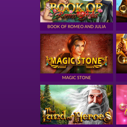
BOOK OF ROMEO AND JULIA
MAGIC STONE