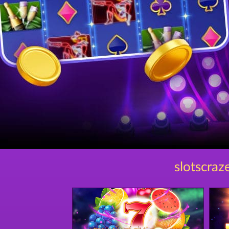
slotscraz