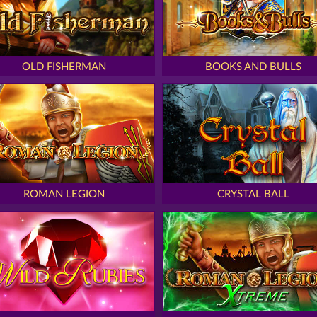
OLD FISHERMAN
BOOKS AND BULLS
ROMAN LEGION
CRYSTAL BALL