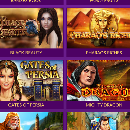
RAMSES BOOK
FANCY FRUITS
BLACK BEAUTY
PHARAOS RICHES
GATES OF PERSIA
MIGHTY DRAGON