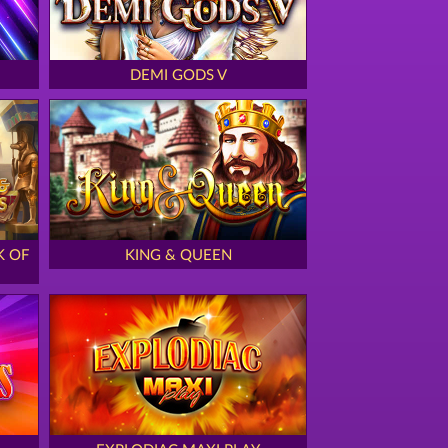
DEMI GODS V
K OF
KING & QUEEN