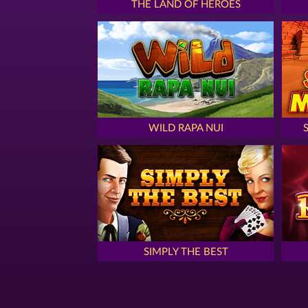
THE LAND OF HEROES
WILD RAPA NUI
SIMPLY THE BEST