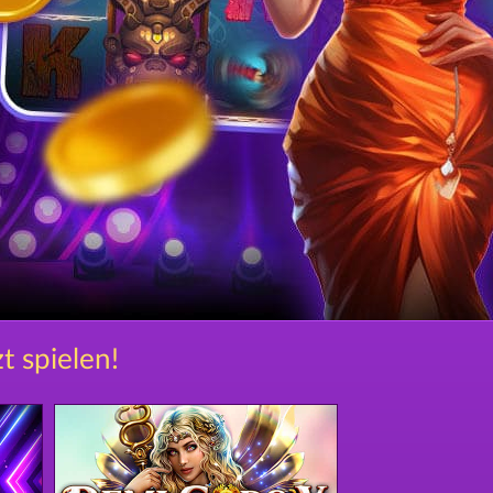
t spielen!