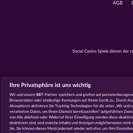
AGB
Social Casino Spiele dienen der r
Ihre Privatsphäre ist uns wichtig
Wir und unsere
887
-Partner speichern und greifen auf personenbezogen
Browserdaten oder eindeutige Kennungen auf Ihrem Gerät zu . Durch Au
Akzeptieren aktivieren Sie Tracking-Technologien für die unter „Wir und 
verarbeiten Daten, um Ihnen Dienste bereitzustellen“ aufgeführten Zwe
von Alle ablehnen oder Widerruf Ihrer Einwilligung werden diese deaktivi
deaktiviert sind, sind manche Inhalte und Anzeigen möglicherweise nicht me
Sie. Sie können dieses Menü jederzeit wieder aufrufen, um Ihre Einstellu