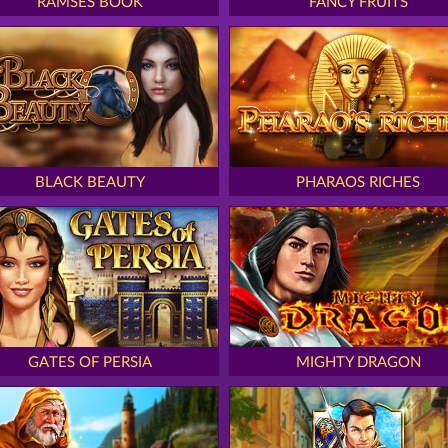
RAMSES BOOK
FANCY FRUITS
BLACK BEAUTY
PHARAOS RICHES
GATES OF PERSIA
MIGHTY DRAGON