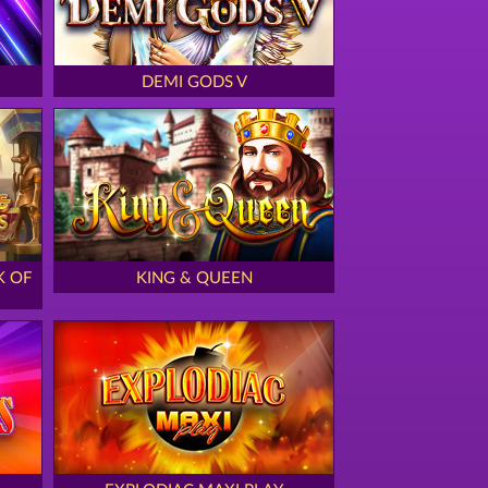
DEMI GODS V
K OF
KING & QUEEN