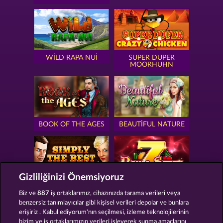
WILD RAPA NUI
SUPER DUPER
MOORHUHN
BOOK OF THE AGES
BEAUTIFUL NATURE
Gizliliğinizi Önemsiyoruz
SIMPLY THE BEST
ROYAL SEVEN
Biz ve
887
iş ortaklarımız, cihazınızda tarama verileri veya
benzersiz tanımlayıcılar gibi kişisel verileri depolar ve bunlara
erişiriz . Kabul ediyorum'nın seçilmesi, izleme teknolojilerinin
bizim ve iş ortaklarımızın verileri işleyerek sunma amaçlarını