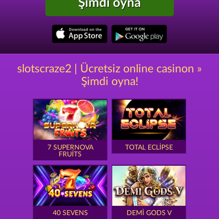
Şimdi oyna
slotscraze2 | Ücretsiz online casinon »
Şimdi oyna!
7 SUPERNOVA
TOTAL ECLIPSE
FRUITS
40 SEVENS
DEMI GODS V