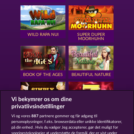
WILD RAPA NUI
SUPER DUPER
MOORHUHN
BOOK OF THE AGES
BEAUTIFUL NATURE
Vi bekymrer os om dine
privatlivsindstillinger
SIMPLY THE BEST
ROYAL SEVEN
Vi og vores
887
partnere gemmer og får adgang til
personoplysninger, f.eks. browserdata eller unikke identifikatorer,
på din enhed . Hvis du vælger Jeg accepterer, gør det muligt for
sporingsteknologier at understøtte de formål, der er vist under