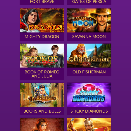
FORT BRAVE
GATES OF PERSIA
MIGHTY DRAGON
SAVANNA MOON
BOOK OF ROMEO
OLD FISHERMAN
AND JULIA
BOOKS AND BULLS
STICKY DIAMONDS