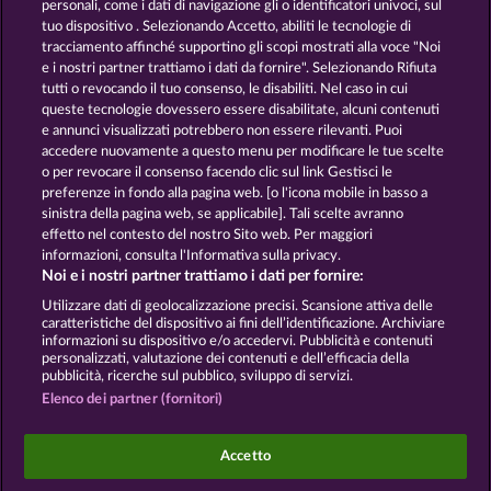
personali, come i dati di navigazione gli o identificatori univoci, sul
tuo dispositivo . Selezionando Accetto, abiliti le tecnologie di
GOLDEN EI OF
FOREVER
tracciamento affinché supportino gli scopi mostrati alla voce "Noi
MOORHUHN
DIAMONDS
e i nostri partner trattiamo i dati da fornire". Selezionando Rifiuta
tutti o revocando il tuo consenso, le disabiliti. Nel caso in cui
Mostra tutti i giochi
queste tecnologie dovessero essere disabilitate, alcuni contenuti
e annunci visualizzati potrebbero non essere rilevanti. Puoi
accedere nuovamente a questo menu per modificare le tue scelte
Termini e condizioni
o per revocare il consenso facendo clic sul link Gestisci le
preferenze in fondo alla pagina web. [o l'icona mobile in basso a
Informativa sulla privacy
Note legali
sinistra della pagina web, se applicabile]. Tali scelte avranno
effetto nel contesto del nostro Sito web. Per maggiori
Società
FAQ
Facebook
informazioni, consulta l'Informativa sulla privacy.
Noi e i nostri partner trattiamo i dati per fornire:
Invia richiesta di recesso
Utilizzare dati di geolocalizzazione precisi. Scansione attiva delle
caratteristiche del dispositivo ai fini dell’identificazione. Archiviare
informazioni su dispositivo e/o accedervi. Pubblicità e contenuti
personalizzati, valutazione dei contenuti e dell’efficacia della
pubblicità, ricerche sul pubblico, sviluppo di servizi.
Elenco dei partner (fornitori)
I giochi social da casinò sono volti esclusivamente
all'intrattenimento e non esercitano alcuna
Accetto
influenza sull’eventuale futuro utilizzo di giochi
d'azzardo con denaro reale.