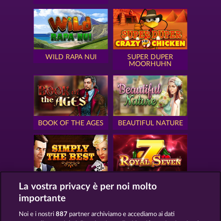
WILD RAPA NUI
SUPER DUPER
MOORHUHN
BOOK OF THE AGES
BEAUTIFUL NATURE
SIMPLY THE BEST
ROYAL SEVEN
La vostra privacy è per noi molto
importante
Noi e i nostri
887
partner archiviamo e accediamo ai dati