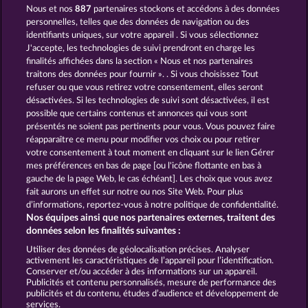
Nous et nos
887
partenaires stockons et accédons à des données
LUCKY PHARAOH WILD
PHARAOS RICHES
personnelles, telles que des données de navigation ou des
identifiants uniques, sur votre appareil . Si vous sélectionnez
J'accepte, les technologies de suivi prendront en charge les
finalités affichées dans la section « Nous et nos partenaires
traitons des données pour fournir ». . Si vous choisissez Tout
refuser ou que vous retirez votre consentement, elles seront
désactivées. Si les technologies de suivi sont désactivées, il est
possible que certains contenus et annonces qui vous sont
JACK POTTER AND THE BOOK OF TEOS
JACK POTTER AND THE BOOK OF DYNASTIES
présentés ne soient pas pertinents pour vous. Vous pouvez faire
réapparaître ce menu pour modifier vos choix ou pour retirer
votre consentement à tout moment en cliquant sur le lien Gérer
mes préférences en bas de page [ou l'icône flottante en bas à
CGU
Charte de confidentialité
gauche de la page Web, le cas échéant]. Les choix que vous avez
fait aurons un effet sur notre ou nos Site Web. Pour plus
Mentions légales
Société
FAQ
d’informations, reportez-vous à notre politique de confidentialité.
Nos équipes ainsi que nos partenaires externes, traitent des
Facebook
données selon les finalités suivantes :
Utiliser des données de géolocalisation précises. Analyser
Envoyer la demande de rétractation
activement les caractéristiques de l’appareil pour l’identification.
Conserver et/ou accéder à des informations sur un appareil.
Publicités et contenu personnalisés, mesure de performance des
publicités et du contenu, études d’audience et développement de
services.