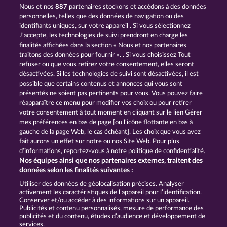
Nous et nos
887
partenaires stockons et accédons à des données
LUCKY PHARAOH WILD
CLEOPATRA'S CROWN
personnelles, telles que des données de navigation ou des
identifiants uniques, sur votre appareil . Si vous sélectionnez
J'accepte, les technologies de suivi prendront en charge les
finalités affichées dans la section « Nous et nos partenaires
traitons des données pour fournir ». . Si vous choisissez Tout
refuser ou que vous retirez votre consentement, elles seront
désactivées. Si les technologies de suivi sont désactivées, il est
possible que certains contenus et annonces qui vous sont
JACK POTTER AND THE BOOK OF DYNASTIES
RAMSES BOOK
présentés ne soient pas pertinents pour vous. Vous pouvez faire
réapparaître ce menu pour modifier vos choix ou pour retirer
votre consentement à tout moment en cliquant sur le lien Gérer
mes préférences en bas de page [ou l'icône flottante en bas à
CGU
Charte de confidentialité
gauche de la page Web, le cas échéant]. Les choix que vous avez
fait aurons un effet sur notre ou nos Site Web. Pour plus
Mentions légales
Société
FAQ
d’informations, reportez-vous à notre politique de confidentialité.
Nos équipes ainsi que nos partenaires externes, traitent des
Facebook
données selon les finalités suivantes :
Utiliser des données de géolocalisation précises. Analyser
Envoyer la demande de rétractation
activement les caractéristiques de l’appareil pour l’identification.
Conserver et/ou accéder à des informations sur un appareil.
Publicités et contenu personnalisés, mesure de performance des
publicités et du contenu, études d’audience et développement de
services.