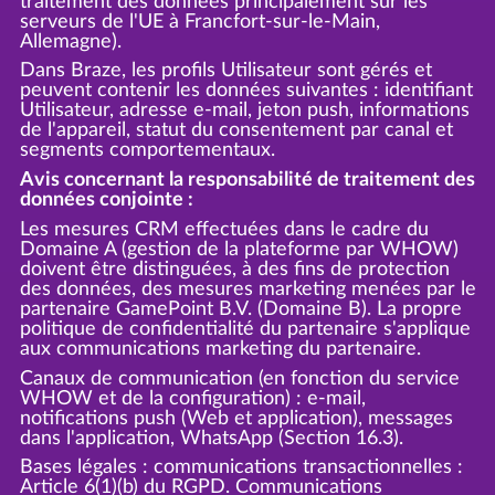
traitement des données principalement sur les
serveurs de l'UE à Francfort-sur-le-Main,
Allemagne).
Dans Braze, les profils Utilisateur sont gérés et
peuvent contenir les données suivantes : identifiant
Utilisateur, adresse e-mail, jeton push, informations
de l'appareil, statut du consentement par canal et
segments comportementaux.
Avis concernant la responsabilité de traitement des
données conjointe :
Les mesures CRM effectuées dans le cadre du
Domaine A (gestion de la plateforme par WHOW)
doivent être distinguées, à des fins de protection
des données, des mesures marketing menées par le
partenaire GamePoint B.V. (Domaine B). La propre
politique de confidentialité du partenaire s'applique
aux communications marketing du partenaire.
Canaux de communication (en fonction du service
WHOW et de la configuration) : e-mail,
notifications push (Web et application), messages
dans l'application, WhatsApp (Section 16.3).
Bases légales : communications transactionnelles :
Article 6(1)(b) du RGPD. Communications