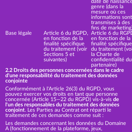
date de naissance
genre (dans la
mesure où ces
informations sont
transmises à des
fins de marketing
Base légale
Article 6 du RGPD,
Article 6 du RGP
en fonction de la
en fonction de la
finalité spécifique
finalité spécifique
du traitement (voir
du traitement (vo
Sections 5 et
la Charte de
suivantes)
confidentialité du
partenaire)
2.2 Droits des personnes concernées dans le cadre
d'une responsabilité du traitement des données
conjointe
Conformément à l'Article 26(3) du RGPD, vous
pouvez exercer vos droits en tant que personne
concernée (Article 15—22 du RGPD) vis-à-vis
de
l'un des responsables du traitement des données
conjoint
. Les Parties au Contrat ont réparti le
traitement de ces demandes comme suit :
Les demandes concernant les données du Domaine
A (fonctionnement de la plateforme, jeux,