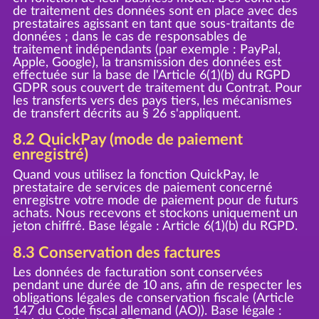
de traitement des données sont en place avec des
prestataires agissant en tant que sous-traitants de
données ; dans le cas de responsables de
traitement indépendants (par exemple : PayPal,
Apple, Google), la transmission des données est
effectuée sur la base de l'Article 6(1)(b) du RGPD
GDPR sous couvert de traitement du Contrat. Pour
les transferts vers des pays tiers, les mécanismes
de transfert décrits au § 26 s'appliquent.
8.2 QuickPay (mode de paiement
enregistré)
Quand vous utilisez la fonction QuickPay, le
prestataire de services de paiement concerné
enregistre votre mode de paiement pour de futurs
achats. Nous recevons et stockons uniquement un
jeton chiffré. Base légale : Article 6(1)(b) du RGPD.
8.3 Conservation des factures
Les données de facturation sont conservées
pendant une durée de 10 ans, afin de respecter les
obligations légales de conservation fiscale (Article
147 du Code fiscal allemand (AO)). Base légale :