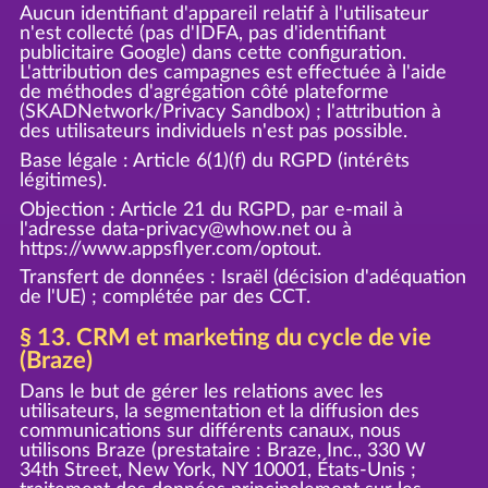
Aucun identifiant d'appareil relatif à l'utilisateur
n'est collecté (pas d'IDFA, pas d'identifiant
publicitaire Google) dans cette configuration.
L'attribution des campagnes est effectuée à l'aide
de méthodes d'agrégation côté plateforme
(SKADNetwork/Privacy Sandbox) ; l'attribution à
des utilisateurs individuels n'est pas possible.
Base légale : Article 6(1)(f) du RGPD (intérêts
légitimes).
Objection : Article 21 du RGPD, par e-mail à
l'adresse data-privacy@whow.net ou à
https://www.appsflyer.com/optout
.
Transfert de données : Israël (décision d'adéquation
de l'UE) ; complétée par des CCT.
§ 13. CRM et marketing du cycle de vie
(Braze)
Dans le but de gérer les relations avec les
utilisateurs, la segmentation et la diffusion des
communications sur différents canaux, nous
utilisons Braze (prestataire : Braze, Inc., 330 W
34th Street, New York, NY 10001, États-Unis ;