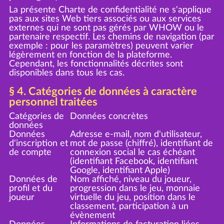
La présente Charte de confidentialité ne s'applique
pas aux sites Web tiers associés ou aux services
externes qui ne sont pas gérés par WHOW ou le
partenaire respectif. Les chemins de navigation (par
exemple : pour les paramètres) peuvent varier
légèrement en fonction de la plateforme.
Cependant, les fonctionnalités décrites sont
disponibles dans tous les cas.
§ 4. Catégories de données à caractère
personnel traitées
Catégories de
Données concrètes
données
Données
Adresse e-mail, nom d'utilisateur,
d'inscription et
mot de passe (chiffré), identifiant de
de compte
connexion social le cas échéant
(identifiant Facebook, identifiant
Google, identifiant Apple)
Données de
Nom affiché, niveau du joueur,
profil et du
progression dans le jeu, monnaie
joueur
virtuelle du jeu, position dans le
classement, participation à un
évènement