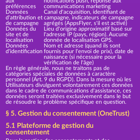
aux
notifications push, réponse aux
préférences
communications marketing
Données
Canal d'acquisition, identifiant de
d'attribution et
campagne, indicateurs de campagne
de campagne
agrégés (AppsFlyer, s'il est activé)
Données du
Lieu d'origine approximatif basé sur
site et de
l'adresse IP (pays, région). Aucune
localisation
donnée de localisation GPS.
Données
Nom et adresse (quand ils sont
d'identification
fournis pour l'envoi de prix), date de
naissance (si nécessaire pour la
vérification de l'âge)
En règle générale, nous ne traitons pas de
catégories spéciales de données à caractère
personnel (Art. 9 du RGPD). Dans la mesure où les
Utilisateurs divulguent volontairement ces données
dans le cadre de communications d'assistance, ces
données seront traitées exclusivement dans le but
de résoudre le problème spécifique en question.
§ 5. Gestion du consentement (OneTrust)
5.1 Plateforme de gestion du
consentement