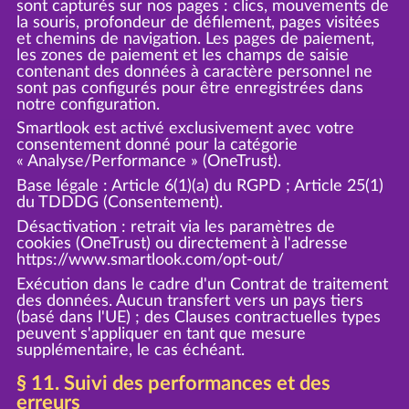
sont capturés sur nos pages : clics, mouvements de
la souris, profondeur de défilement, pages visitées
et chemins de navigation. Les pages de paiement,
les zones de paiement et les champs de saisie
contenant des données à caractère personnel ne
sont pas configurés pour être enregistrées dans
notre configuration.
Smartlook est activé exclusivement avec votre
consentement donné pour la catégorie
« Analyse/Performance » (OneTrust).
Base légale : Article 6(1)(a) du RGPD ; Article 25(1)
du TDDDG (Consentement).
Désactivation : retrait via les paramètres de
cookies (OneTrust) ou directement à l'adresse
https://www.smartlook.com/opt-out/
Exécution dans le cadre d'un Contrat de traitement
des données. Aucun transfert vers un pays tiers
(basé dans l'UE) ; des Clauses contractuelles types
peuvent s'appliquer en tant que mesure
supplémentaire, le cas échéant.
§ 11. Suivi des performances et des
erreurs