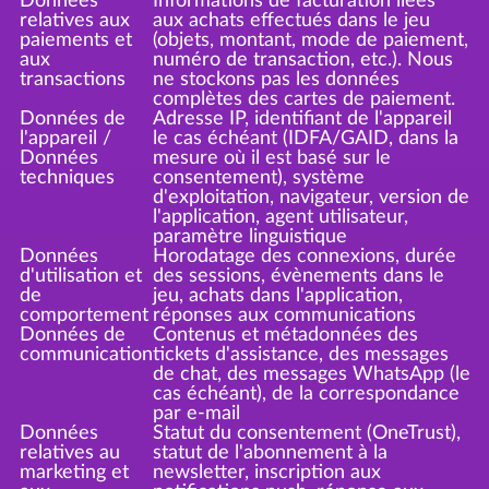
Données
Informations de facturation liées
relatives aux
aux achats effectués dans le jeu
paiements et
(objets, montant, mode de paiement,
aux
numéro de transaction, etc.). Nous
transactions
ne stockons pas les données
complètes des cartes de paiement.
Données de
Adresse IP, identifiant de l'appareil
l'appareil /
le cas échéant (IDFA/GAID, dans la
Données
mesure où il est basé sur le
techniques
consentement), système
d'exploitation, navigateur, version de
l'application, agent utilisateur,
paramètre linguistique
Données
Horodatage des connexions, durée
d'utilisation et
des sessions, évènements dans le
de
jeu, achats dans l'application,
comportement
réponses aux communications
Données de
Contenus et métadonnées des
communication
tickets d'assistance, des messages
de chat, des messages WhatsApp (le
cas échéant), de la correspondance
par e-mail
Données
Statut du consentement (OneTrust),
relatives au
statut de l'abonnement à la
marketing et
newsletter, inscription aux