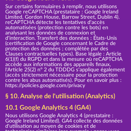
Sur certains formulaires à remplir, nous utilisons
Google reCAPTCHA (prestataire : Google Ireland
Limited, Gordon House, Barrow Street, Dublin 4).
reCAPTCHA détecte les tentatives d'accès
automatisées (protection contre les bots) en
analysant les données de connexion et
d'interaction. Transfert des données : États-Unis
(certification de Google concernant le Cadre de
protection des données ; complétée par des
Clauses contractuelles types). Base légale : Article
6(1)(f) du RGPD et dans la mesure où reCAPTCHA
accède aux informations des appareils finaux,
l'Article 25(2) n° 2 du TDDDG s'applique également
(accès strictement nécessaire pour la protection
contre les abus automatisés). Pour en savoir plus :
https://policies.google.com/privacy
§ 10. Analyse de l'utilisation (Analytics)
10.1 Google Analytics 4 (GA4)
Nous utilisons Google Analytics 4 (prestataire :
Google Ireland Limited). GA4 collecte des données
d'utilisation au moyen de cookies et de