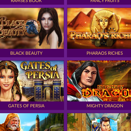
RAMSES BOOK
FANCY FRUITS
BLACK BEAUTY
PHARAOS RICHES
GATES OF PERSIA
MIGHTY DRAGON