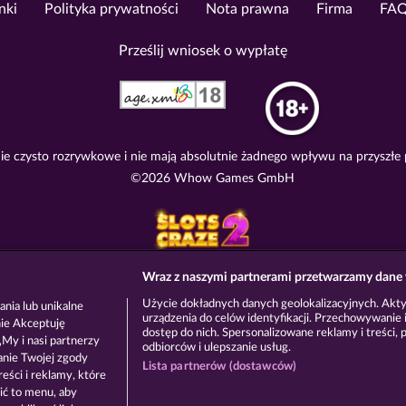
nki
Polityka prywatności
Nota prawna
Firma
FA
Prześlij wniosek o wypłatę
e czysto rozrywkowe i nie mają absolutnie żadnego wpływu na przyszłe
©2026 Whow Games GmbH
Wraz z naszymi partnerami przetwarzamy dane 
Użycie dokładnych danych geolokalizacyjnych. Akt
nia lub unikalne
urządzenia do celów identyfikacji. Przechowywanie i
nie Akceptuję
dostęp do nich. Spersonalizowane reklamy i treści, p
My i nasi partnerzy
odbiorców i ulepszanie usług.
anie Twojej zgody
Lista partnerów (dostawców)
eści i reklamy, które
ić to menu, aby