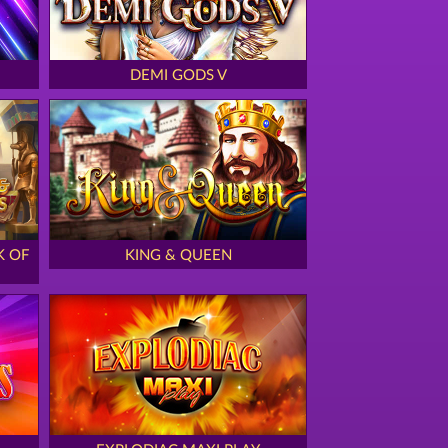
DEMI GODS V
K OF
KING & QUEEN