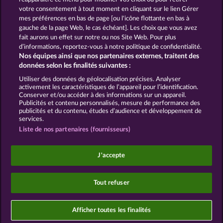
votre consentement à tout moment en cliquant sur le lien Gérer
mes préférences en bas de page [ou l'icône flottante en bas à
CGU
Charte de confidentialité
gauche de la page Web, le cas échéant]. Les choix que vous avez
fait aurons un effet sur notre ou nos Site Web. Pour plus
Mentions légales
Société
FAQ
d’informations, reportez-vous à notre politique de confidentialité.
Nos équipes ainsi que nos partenaires externes, traitent des
Facebook
données selon les finalités suivantes :
Utiliser des données de géolocalisation précises. Analyser
Envoyer la demande de rétractation
activement les caractéristiques de l’appareil pour l’identification.
Conserver et/ou accéder à des informations sur un appareil.
Publicités et contenu personnalisés, mesure de performance des
publicités et du contenu, études d’audience et développement de
services.
Liste de nos partenaires (fournisseurs)
Les jeux de casino sociaux sont prévus uniquement
à des fins de divertissement et n'ont absolument
J'accepte
aucune influence sur vos résultats possibles lors de
jeux avec de l'argent réel.
©2026 Whow Games GmbH
Tout refuser
Afficher toutes les finalités