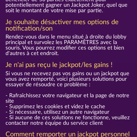
potentiellement gagner un Jackpot Joker, quel que
soit le montant de votre mise par partie.
Je souhaite désactiver mes options de
notification/son
Rendez-vous dans le menu situé à droite du lobby
principal et survolez les PARAMÈTRES avec la
souris. Vous pourrez modifier ces options et bien
d'autres à cet endroit.
Je n'ai pas reçu le jackpot/les gains !
Si vous ne recevez pas vos gains ou un jackpot que
vous avez remporté, voici plusieurs solutions pour
essayer de résoudre ce problème :
- Rafraîchissez votre navigateur et la page de notre
site
- Supprimez les cookies et videz le cache
- Si nécessaire, utilisez un autre navigateur
- Si aucune de ces solutions ne fonctionne, veuillez
contacter notre équipe du service client
Comment remporter un jackpot personnel