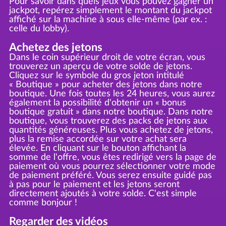
Pour savoir dans quels jeux vous pouvez gagner un
jackpot, repérez simplement le montant du jackpot
affiché sur la machine à sous elle-même (par ex. :
celle du lobby).
Achetez des jetons
Dans le coin supérieur droit de votre écran, vous
trouverez un aperçu de votre solde de jetons.
Cliquez sur le symbole du gros jeton intitulé
« Boutique » pour acheter des jetons dans notre
boutique. Une fois toutes les 24 heures, vous aurez
également la possibilité d'obtenir un « bonus
boutique gratuit » dans notre boutique. Dans notre
boutique, vous trouverez des packs de jetons aux
quantités généreuses. Plus vous achetez de jetons,
plus la remise accordée sur votre achat sera
élevée. En cliquant sur le bouton affichant la
somme de l'offre, vous êtes redirigé vers la page de
paiement où vous pourrez sélectionner votre mode
de paiement préféré. Vous serez ensuite guidé pas
à pas pour le paiement et les jetons seront
directement ajoutés à votre solde. C'est simple
comme bonjour !
Regarder des vidéos