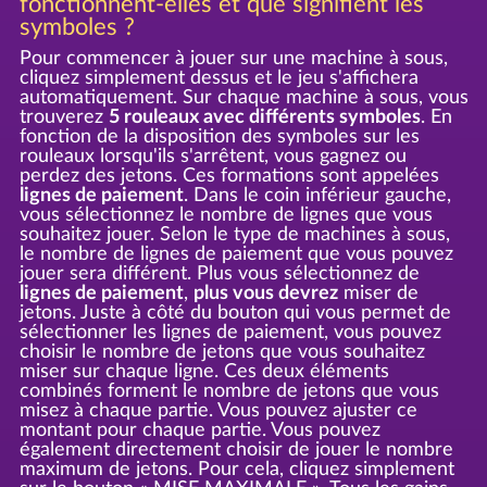
fonctionnent-elles et que signifient les
symboles ?
Pour commencer à jouer sur une machine à sous,
cliquez simplement dessus et le jeu s'affichera
automatiquement. Sur chaque machine à sous, vous
trouverez
5 rouleaux avec différents symboles
. En
fonction de la disposition des symboles sur les
rouleaux lorsqu'ils s'arrêtent, vous gagnez ou
perdez des jetons. Ces formations sont appelées
lignes de paiement
. Dans le coin inférieur gauche,
vous sélectionnez le nombre de lignes que vous
souhaitez jouer. Selon le type de machines à sous,
le nombre de lignes de paiement que vous pouvez
jouer sera différent. Plus vous sélectionnez de
lignes de paiement
,
plus vous devrez
miser de
jetons. Juste à côté du bouton qui vous permet de
sélectionner les lignes de paiement, vous pouvez
choisir le nombre de jetons que vous souhaitez
miser sur chaque ligne. Ces deux éléments
combinés forment le nombre de jetons que vous
misez à chaque partie. Vous pouvez ajuster ce
montant pour chaque partie. Vous pouvez
également directement choisir de jouer le nombre
maximum de jetons. Pour cela, cliquez simplement