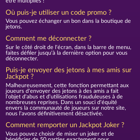
être multipliés !
Où puis-je utiliser un code promo ?
Vous pouvez échanger un bon dans la boutique de
jetons.
Comment me déconnecter ?
Sur le côté droit de l'écran, dans la barre de menu,
faites défiler jusqu'à la dernière option pour vous
déconnecter.
Puis-je envoyer des jetons à mes amis sur
Jackpot ?
Malheureusement, cette fonction permettant aux
joueurs d'envoyer des jetons à des amis a fait
l'objet d'abus et d'utilisations frauduleuses à de
nombreuses reprises. Dans un souci d'équité
envers la communauté de joueurs sur notre site,
nous l'avons définitivement désactivée.
Comment remporter un Jackpot Joker ?
Vous pouvez choisir de miser un joker et de
bénéficier de 50 parties exactement pour