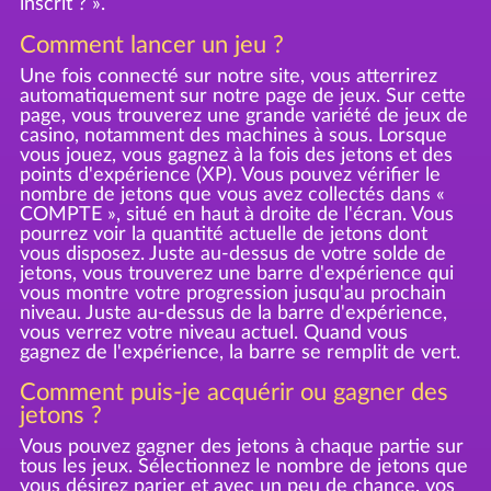
inscrit ? ».
Comment lancer un jeu ?
Une fois connecté sur notre site, vous atterrirez
automatiquement sur notre page de jeux. Sur cette
page, vous trouverez une grande variété de jeux de
casino, notamment des machines à sous. Lorsque
vous jouez, vous gagnez à la fois des jetons et des
points d'expérience (XP). Vous pouvez vérifier le
nombre de jetons que vous avez collectés dans «
COMPTE », situé en haut à droite de l'écran. Vous
pourrez voir la quantité actuelle de jetons dont
vous disposez. Juste au-dessus de votre solde de
jetons, vous trouverez une barre d'expérience qui
vous montre votre progression jusqu'au prochain
niveau. Juste au-dessus de la barre d'expérience,
vous verrez votre niveau actuel. Quand vous
gagnez de l'expérience, la barre se remplit de vert.
Comment puis-je acquérir ou gagner des
jetons ?
Vous pouvez gagner des jetons à chaque partie sur
tous les jeux. Sélectionnez le nombre de jetons que
vous désirez parier et avec un peu de chance, vos