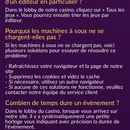
d'un éditeur en particulier ?
Dans le lobby de notre casino, cliquez sur « Tous les
jeux ». Vous pourrez ensuite trier les jeux par
éditeur.
Pourquoi les machines à sous ne se
chargent-elles pas ?
Si les machines à sous ne se chargent pas, voici
plusieurs solutions pour essayer de résoudre ce
problème :
- Rafraîchissez votre navigateur et la page de notre
site
- Supprimez les cookies et videz le cache
- Si nécessaire, utilisez un autre navigateur
- Si aucune de ces solutions ne fonctionne, veuillez
contacter notre équipe du service client
Combien de temps dure un évènement ?
Dans le lobby du casino, lorsque vous arrivez sur
notre site, il y a systématiquement une petite
horloge vous indiquant avec précision la durée de
l'évènement.