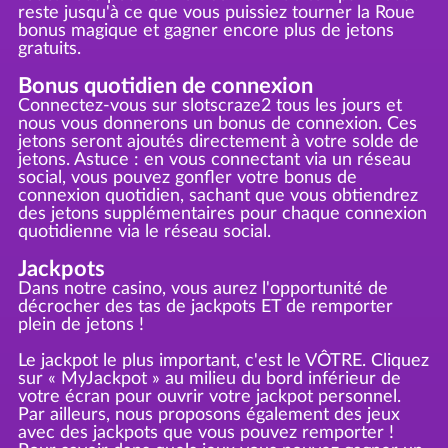
reste jusqu'à ce que vous puissiez tourner la Roue
bonus magique et gagner encore plus de jetons
gratuits.
Bonus quotidien de connexion
Connectez-vous sur slotscraze2 tous les jours et
nous vous donnerons un bonus de connexion. Ces
jetons seront ajoutés directement à votre solde de
jetons. Astuce : en vous connectant via un réseau
social, vous pouvez gonfler votre bonus de
connexion quotidien, sachant que vous obtiendrez
des jetons supplémentaires pour chaque connexion
quotidienne via le réseau social.
Jackpots
Dans notre casino, vous aurez l'opportunité de
décrocher des tas de jackpots ET de remporter
plein de jetons !
Le jackpot le plus important, c'est le VÔTRE. Cliquez
sur « MyJackpot » au milieu du bord inférieur de
votre écran pour ouvrir votre jackpot personnel.
Par ailleurs, nous proposons également des jeux
avec des jackpots que vous pouvez remporter !