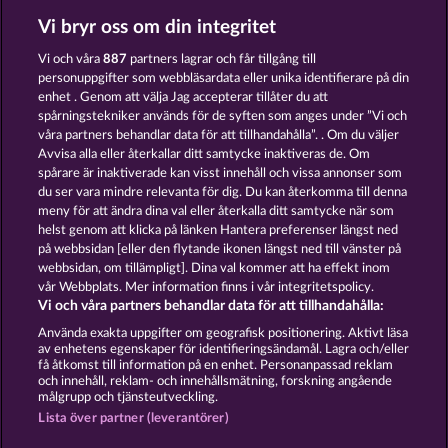
Vi bryr oss om din integritet
SUPER DUPER MOORHUHN
SIMPLY THE BEST
Vi och våra
887
partners lagrar och får tillgång till
personuppgifter som webbläsardata eller unika identifierare på din
enhet . Genom att välja Jag accepterar tillåter du att
spårningstekniker används för de syften som anges under ”Vi och
våra partners behandlar data för att tillhandahålla”. . Om du väljer
Avvisa alla eller återkallar ditt samtycke inaktiveras de. Om
spårare är inaktiverade kan visst innehåll och vissa annonser som
EGYPTIAN MOON
PIGGY KINGS
du ser vara mindre relevanta för dig. Du kan återkomma till denna
meny för att ändra dina val eller återkalla ditt samtycke när som
helst genom att klicka på länken Hantera preferenser längst ned
Användarvillkor
Sekretesspolicy
Avtryck
på webbsidan [eller den flytande ikonen längst ned till vänster på
webbsidan, om tillämpligt]. Dina val kommer att ha effekt inom
vår Webbplats. Mer information finns i vår integritetspolicy.
Om Företaget
FAQ
Facebook
Vi och våra partners behandlar data för att tillhandahålla:
Skicka in en begäran om att ångra köpet
Använda exakta uppgifter om geografisk positionering. Aktivt läsa
av enhetens egenskaper för identifieringsändamål. Lagra och/eller
få åtkomst till information på en enhet. Personanpassad reklam
och innehåll, reklam- och innehållsmätning, forskning angående
målgrupp och tjänsteutveckling.
Lista över partner (leverantörer)