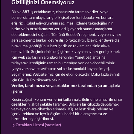
Gizliliğinizi Önemsiyoruz
PIGGY KINGS
SUPER DUPER MOORHUHN
Biz ve
887
iş ortaklarımız, cihazınızda tarama verileri veya
benzersiz tanımlayıcılar gibi kişisel verileri depolar ve bunlara
erişiriz . Kabul ediyorum'nın seçilmesi, izleme teknolojilerinin
bizim ve iş ortaklarımızın verileri işleyerek sunma amaçlarını
desteklemesini sağlar. . Tümünü Reddet'ı seçmeniz veya onayınızı
geri çekmeniz bunları devre dışı bırakacaktır. İzleyiciler devre dışı
bırakılırsa, gördüğünüz bazı içerik ve reklamlar sizinle alakalı
olmayabilir. Seçimlerinizi değiştirmek veya onayınızı geri çekmek
SIMPLY THE BEST
EGYPTIAN MOON
için web sayfasının altındaki Tercihleri Yönet bağlantısına
tıklayarak istediğiniz zaman bu menüye yeniden dönebilirsiniz
[veya varsa web sayfasının sol alt kısmındaki kayan simge].
Hüküm ve Koşullar
Gizlilik Beyanı
Künye
Seçimleriniz Website'mız için de etkili olacaktır. Daha fazla ayrıntı
için Gizlilik Politikamıza bakın.
Veriler, tarafımızca veya ortaklarımız tarafından şu amaçlarla
Şirket
SSS
Facebook
işlenir:
İptal talebini gönder
Kesin coğrafi konum verilerini kullanmak. Belirleme amacı ile cihaz
özelliklerini aktif şekilde taramak. Bilgileri bir cihazda depolamak
ve/veya onlara cihazdan erişmek. Kişiselleştirilmiş reklam ve
içerik, reklam ve içerik ölçümü, hedef kitle araştırması ve
hizmetlerin geliştirilmesi.
İş Ortakları Listesi (satıcılar)