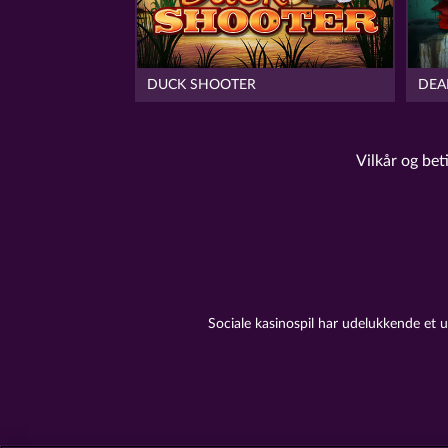
DUCK SHOOTER
DEA
Vilkår og bet
Sociale kasinospil har udelukkende et u