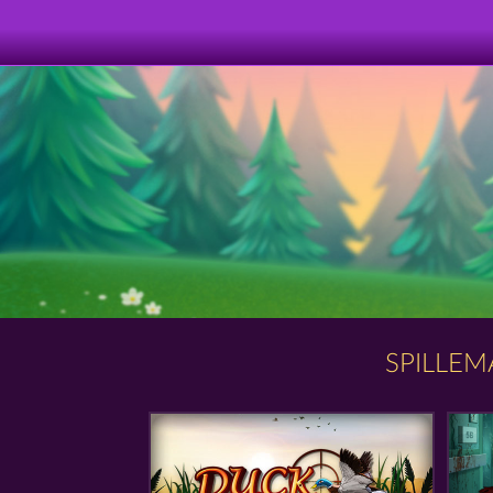
SPILLEM