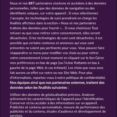
Nous et nos
887
partenaires stockons et accédons à des données
PIGGY KINGS
SUPER DUPER MOORHUHN
personnelles, telles que des données de navigation ou des
identifiants uniques, sur votre appareil . Si vous sélectionnez
J'accepte, les technologies de suivi prendront en charge les
finalités affichées dans la section « Nous et nos partenaires
traitons des données pour fournir ». . Si vous choisissez Tout
refuser ou que vous retirez votre consentement, elles seront
désactivées. Si les technologies de suivi sont désactivées, il est
possible que certains contenus et annonces qui vous sont
SIMPLY THE BEST
EGYPTIAN MOON
présentés ne soient pas pertinents pour vous. Vous pouvez faire
réapparaître ce menu pour modifier vos choix ou pour retirer
votre consentement à tout moment en cliquant sur le lien Gérer
mes préférences en bas de page [ou l'icône flottante en bas à
CGU
Charte de confidentialité
gauche de la page Web, le cas échéant]. Les choix que vous avez
fait aurons un effet sur notre ou nos Site Web. Pour plus
Mentions légales
Société
FAQ
d’informations, reportez-vous à notre politique de confidentialité.
Nos équipes ainsi que nos partenaires externes, traitent des
Facebook
données selon les finalités suivantes :
Utiliser des données de géolocalisation précises. Analyser
Envoyer la demande de rétractation
activement les caractéristiques de l’appareil pour l’identification.
Conserver et/ou accéder à des informations sur un appareil.
Publicités et contenu personnalisés, mesure de performance des
publicités et du contenu, études d’audience et développement de
services.