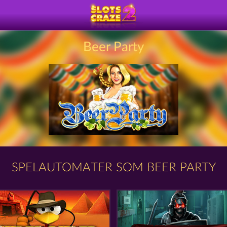
Beer Party
SPELAUTOMATER SOM BEER PARTY