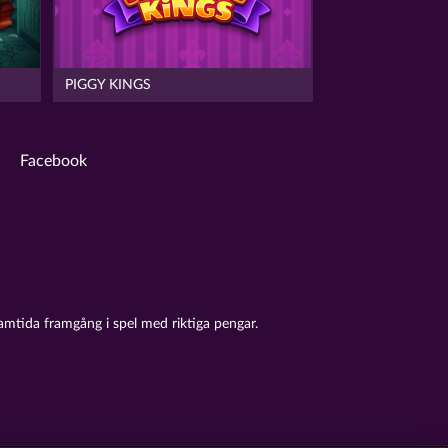
PIGGY KINGS
Facebook
amtida framgång i spel med riktiga pengar.