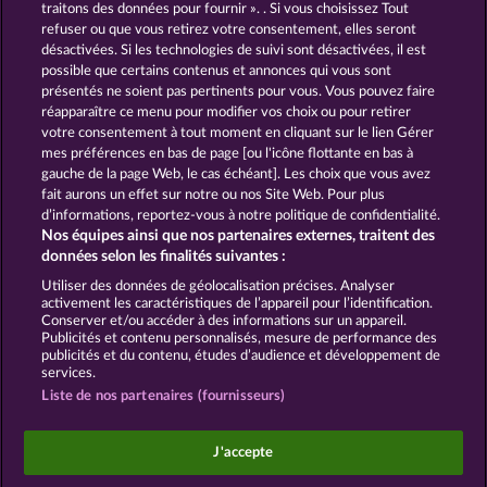
traitons des données pour fournir ». . Si vous choisissez Tout
refuser ou que vous retirez votre consentement, elles seront
GOLDEN EI OF
FOREVER
désactivées. Si les technologies de suivi sont désactivées, il est
MOORHUHN
DIAMONDS
possible que certains contenus et annonces qui vous sont
présentés ne soient pas pertinents pour vous. Vous pouvez faire
Voir tous les jeux
réapparaître ce menu pour modifier vos choix ou pour retirer
votre consentement à tout moment en cliquant sur le lien Gérer
mes préférences en bas de page [ou l'icône flottante en bas à
CGU
Charte de confidentialité
gauche de la page Web, le cas échéant]. Les choix que vous avez
fait aurons un effet sur notre ou nos Site Web. Pour plus
Mentions légales
Société
FAQ
d’informations, reportez-vous à notre politique de confidentialité.
Nos équipes ainsi que nos partenaires externes, traitent des
Facebook
données selon les finalités suivantes :
Utiliser des données de géolocalisation précises. Analyser
Envoyer la demande de rétractation
activement les caractéristiques de l’appareil pour l’identification.
Conserver et/ou accéder à des informations sur un appareil.
Publicités et contenu personnalisés, mesure de performance des
publicités et du contenu, études d’audience et développement de
services.
Liste de nos partenaires (fournisseurs)
Les jeux de casino sociaux sont prévus uniquement
à des fins de divertissement et n'ont absolument
J'accepte
aucune influence sur vos résultats possibles lors de
jeux avec de l'argent réel.