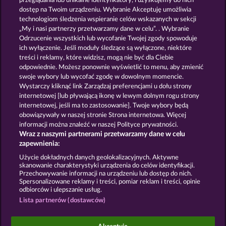
przeglądania lub unikalne identyfikatory, i uzyskujemy do nich
5 EMBER WILDS
JUICY JESTER
dostęp na Twoim urządzeniu. Wybranie Akceptuję umożliwia
technologiom śledzenia wspieranie celów wskazanych w sekcji
„My i nasi partnerzy przetwarzamy dane w celu”. . Wybranie
Odrzucenie wszystkich lub wycofanie Twojej zgody spowoduje
ich wyłączenie. Jeśli moduły śledzące są wyłączone, niektóre
treści i reklamy, które widzisz, mogą nie być dla Ciebie
odpowiednie. Możesz ponownie wyświetlić to menu, aby zmienić
swoje wybory lub wycofać zgodę w dowolnym momencie.
EGYPTIAN MOON
PIGGY KINGS
Wystarczy kliknąć link Zarządzaj preferencjami u dołu strony
internetowej [lub pływającą ikonę w lewym dolnym rogu strony
internetowej, jeśli ma to zastosowanie]. Twoje wybory będą
Zasady i warunki
Polityka prywatności
obowiązywały w naszej stronie Strona internetowa. Więcej
informacji można znaleźć w naszej Polityce prywatności.
Wraz z naszymi partnerami przetwarzamy dane w celu
Nota prawna
Firma
FAQ
Facebook
zapewnienia:
Prześlij wniosek o wypłatę
Użycie dokładnych danych geolokalizacyjnych. Aktywne
skanowanie charakterystyki urządzenia do celów identyfikacji.
Przechowywanie informacji na urządzeniu lub dostęp do nich.
Spersonalizowane reklamy i treści, pomiar reklam i treści, opinie
odbiorców i ulepszanie usług.
Lista partnerów (dostawców)
Gry społecznościowe mają przeznaczenie czysto
rozrywkowe i nie mają absolutnie żadnego wpływu