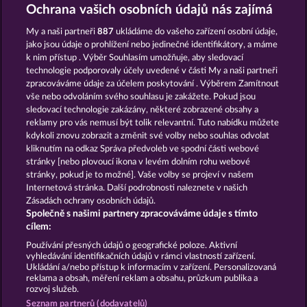
KING & QUEEN
PIGGY COLLECT MULTIPLY
Ochrana vašich osobních údajů nás zajímá
My a naši partneři
887
ukládáme do vašeho zařízení osobní údaje,
jako jsou údaje o prohlížení nebo jedinečné identifikátory, a máme
k nim přístup . Výběr Souhlasím umožňuje, aby sledovací
technologie podporovaly účely uvedené v části My a naši partneři
zpracováváme údaje za účelem poskytování . Výběrem Zamítnout
vše nebo odvoláním svého souhlasu je zakážete. Pokud jsou
ROMAN LEGION
FORT BRAVE
sledovací technologie zakázány, některé zobrazené obsahy a
reklamy pro vás nemusí být tolik relevantní. Tuto nabídku můžete
kdykoli znovu zobrazit a změnit své volby nebo souhlas odvolat
kliknutím na odkaz Správa předvoleb ve spodní části webové
Podmínky
Prohlášení o ochraně údajů
stránky [nebo plovoucí ikona v levém dolním rohu webové
stránky, pokud je to možné]. Vaše volby se projeví v našem
Kontakt
Společnost
Časté dotazy
Internetová stránka. Další podrobnosti naleznete v našich
Zásadách ochrany osobních údajů.
Společně s našimi partnery zpracováváme údaje s tímto
Facebook
cílem:
Podat Žádost o Odstoupení
Používání přesných údajů o geografické poloze. Aktivní
vyhledávání identifikačních údajů v rámci vlastností zařízení.
Ukládání a/nebo přístup k informacím v zařízení. Personalizovaná
reklama a obsah, měření reklam a obsahu, průzkum publika a
rozvoj služeb.
Seznam partnerů (dodavatelů)