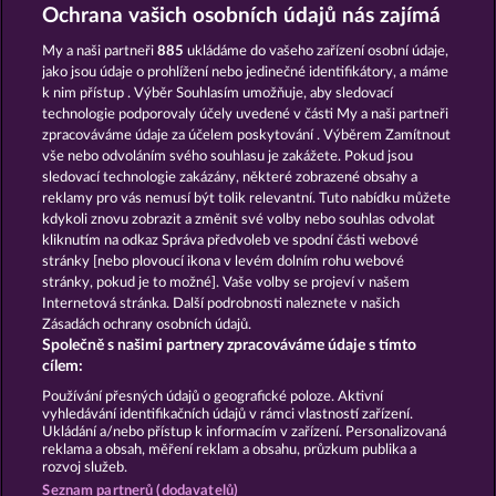
EGYPTIAN MOON
EGGCITING FRUITS - HOLD & SPIN
Ochrana vašich osobních údajů nás zajímá
My a naši partneři
885
ukládáme do vašeho zařízení osobní údaje,
jako jsou údaje o prohlížení nebo jedinečné identifikátory, a máme
k nim přístup . Výběr Souhlasím umožňuje, aby sledovací
technologie podporovaly účely uvedené v části My a naši partneři
zpracováváme údaje za účelem poskytování . Výběrem Zamítnout
vše nebo odvoláním svého souhlasu je zakážete. Pokud jsou
OLD FISHERMAN
WILD RAPA NUI
sledovací technologie zakázány, některé zobrazené obsahy a
reklamy pro vás nemusí být tolik relevantní. Tuto nabídku můžete
kdykoli znovu zobrazit a změnit své volby nebo souhlas odvolat
kliknutím na odkaz Správa předvoleb ve spodní části webové
Podmínky
Prohlášení o ochraně údajů
stránky [nebo plovoucí ikona v levém dolním rohu webové
stránky, pokud je to možné]. Vaše volby se projeví v našem
Kontakt
Společnost
Časté dotazy
Internetová stránka. Další podrobnosti naleznete v našich
Zásadách ochrany osobních údajů.
Společně s našimi partnery zpracováváme údaje s tímto
Facebook
cílem:
Podat Žádost o Odstoupení
Používání přesných údajů o geografické poloze. Aktivní
vyhledávání identifikačních údajů v rámci vlastností zařízení.
Ukládání a/nebo přístup k informacím v zařízení. Personalizovaná
reklama a obsah, měření reklam a obsahu, průzkum publika a
rozvoj služeb.
Seznam partnerů (dodavatelů)