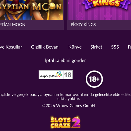
PTIAN MOON
PIGGY KINGS
e Koşullar
Gizlilik Beyanı
Künye
Şirket
SSS
F
İptal talebini gönder
lıdır ve gerçek parayla oynanan kumar oyunlarında gelecekte elde edilebile
etkisi yoktur.
©2026 Whow Games GmbH