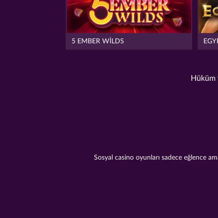
5 EMBER WILDS
EGY
Hüküm v
Sosyal casino oyunları sadece eğlence amaç