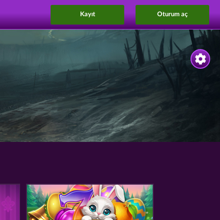
Kayıt
Oturum aç