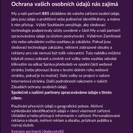
ATLAS OF LEGENDS
SUPER PIGGY COINS
Ochrana vašich osobních údajů nás zajímá
My a naši partneři
885
ukládáme do vašeho zařízení osobní údaje,
jako jsou údaje o prohlížení nebo jedinečné identifikátory, a máme
k nim přístup . Výběr Souhlasím umožňuje, aby sledovací
technologie podporovaly účely uvedené v části My a naši partneři
zpracováváme údaje za účelem poskytování . Výběrem Zamítnout
vše nebo odvoláním svého souhlasu je zakážete. Pokud jsou
ROMAN LEGION
BLITZ COINS
sledovací technologie zakázány, některé zobrazené obsahy a
reklamy pro vás nemusí být tolik relevantní. Tuto nabídku můžete
kdykoli znovu zobrazit a změnit své volby nebo souhlas odvolat
kliknutím na odkaz Správa předvoleb ve spodní části webové
Podmínky
Prohlášení o ochraně údajů
stránky [nebo plovoucí ikona v levém dolním rohu webové
stránky, pokud je to možné]. Vaše volby se projeví v našem
Kontakt
Společnost
Časté dotazy
Internetová stránka. Další podrobnosti naleznete v našich
Zásadách ochrany osobních údajů.
Společně s našimi partnery zpracováváme údaje s tímto
Facebook
cílem:
Podat Žádost o Odstoupení
Používání přesných údajů o geografické poloze. Aktivní
vyhledávání identifikačních údajů v rámci vlastností zařízení.
Ukládání a/nebo přístup k informacím v zařízení. Personalizovaná
reklama a obsah, měření reklam a obsahu, průzkum publika a
rozvoj služeb.
Seznam partnerů (dodavatelů)