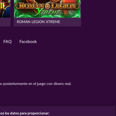
ROMAN LEGION XTREME
FAQ
Facebook
to posteriormente en el juego con dinero real.
os los datos para proporcionar: