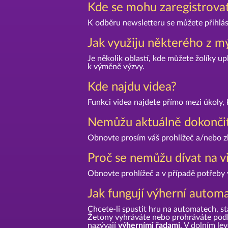
Kde se mohu zaregistrova
K odběru newsletteru se můžete přihlási
Jak využiju některého z m
Je několik oblastí, kde můžete žolíky u
k výměně výzvy.
Kde najdu videa?
Funkci videa najdete přímo mezi úkoly,
Nemůžu aktuálně dokončit
Obnovte prosím váš prohlížeč a/nebo zk
Proč se nemůžu dívat na v
Obnovte prohlížeč a v případě potřeby
Jak fungují výherní autom
Chcete-li spustit hru na automatech, st
Žetony vyhráváte nebo prohráváte podle
nazývají
výherními řadami
. V dolním le