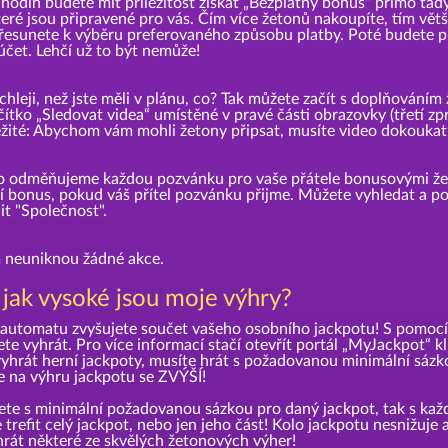
odin budete mít příležitost získat „Bezplatný bonus“ přímo tad
teré jsou připravené pro vás. Čím více žetonů nakoupíte, tím vět
přesunete k výběru preferovaného způsobu platby. Poté budete 
čet. Lehčí už to být nemůže!
chleji, než jste měli v plánu, co? Tak můžete začít s doplňováním
ačítko „Sledovat videa“ umístěné v pravé části obrazovky (třetí zp
ežité: Abychom vám mohli žetony připsat, musíte video dokoukat
oto odměňujeme každou pozvánku pro vaše přátele bonusovými žeto
í bonus, pokud váš přítel pozvánku přijme. Můžete vyhledat a po
it "Společnost".
ám neuniknou žádné akce.
 jak vysoké jsou moje výhry?
utomatu zvyšujete součet vašeho osobního jackpotu! S pomocí v
ete vyhrát. Pro více informací stačí otevřít portál „MyJackpot“ 
vyhrát herní jackpoty, musíte hrát s požadovanou minimální sázk
ce na výhru jackpotu se ZVÝŠÍ!
ajete s minimální požadovanou sázkou pro daný jackpot, tak s ka
trefit celý jackpot, nebo jen jeho část! Kolo jackpotu nesnižuje
hrát některé ze skvělých žetonových výher!