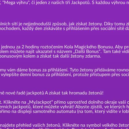
 "Mega výhru", či jeden z našich tří Jackpotů. S každou výhrou 
lních sítí je nejjednodušší způsob, jak získat žetony. Díky tomu 
mochodem, každý den získáváte s přihlášením přes sociální sítě d
 jednou za 2 hodiny roztočením Kola Magického Bonusu. Aby pro
lem můžete najít ukazatel s názvem „Další Bonus“. Tam také vidíte
onusovým kolem a získat tak další žetony zdarma.
a my vám dáme bonus za přihlášení. Tyto žetony přidáváme rovnou
ě vylepšíte denní bonus za přihlášení, protože přístupem přes soci
ně nové řadě jackpotů A získat tak hromadu žetonů!
ot. Klikněte na „MyJackpot“ přímo uprostřed dolního okraje vaší
ích jackpotů, které můžete vyhrát! Abyste zjistili, ve kterých hr
přímo na displeji samotného automatu (na tom, který vidíte v lob
ajdete přehled vašich žetonů. Klikněte na symbol velkého žeto