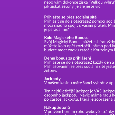
nebo vám dokonce získá "Velkou výhru",
jak získat žetony, je ale ještě víc:
Přihlašte se přes sociální sítě
Přihlásit se do slotscraze2 pomocí sociá
moci snadno spojit s vašimi přáteli. Mi
je paráda, ne?
Kolo Magického Bonusu
Svůj Magický Bonus můžete sbírat vždy
můžete kolo opět roztočit, přímo pod ko
budete moct znovu zatočit Kouzelným b
Denní bonus za přihlášení
Přihlaste se do slotscraze2 každý den 
Přihlašováním se přes sociální sítě ješt
žetony.
Jackpoty
V našem kasinu máte šanci vyhrát v úpl
Ten nejdůležitější jackpot je VÁŠ jackp
osobního jackpotu. Navíc máme řadu hern
po částce jackpotu, která je zobrazena 
Nákup žetonů
V pravém horním rohu webové stránky n