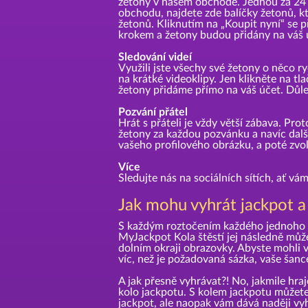
žetony v našem obchodě. Jednou za 24 h
obchodu, najdete zde balíčky žetonů, k
žetonů. Kliknutím na „Koupit nyní“ se 
krokem a žetony budou přidány na váš ú
Sledování videí
Využili jste všechy své žetony o něco ry
na krátké videoklipy. Jen klikněte na tl
žetony přidáme přímo na váš účet. Důl
Pozvání přátel
Hrát s přáteli je vždy větší zábava. Pr
žetony za každou pozvánku a navíc dalš
vašeho profilového obrázku, a poté zvol
Více
Sledujte nás na sociálních sítích, ať v
Jak mohu vyhrát jackpot a
S každým roztočením každého jednoho a
MyJackpot Kola štěstí jej následně můž
dolním okraji obrazovky. Abyste mohli 
víc, než je požadovaná sázka, vaše šan
A jak přesně vyhrávat?! No, jakmile hr
kolo jackpotu. S kolem jackpotu můžete 
jackpot, ale naopak vám dává naději vy