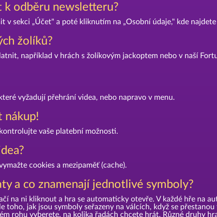
t k odběru newsletteru?
t v sekci „Účet" a poté kliknutím na „Osobní údaje," kde najdete
ých žolíků?
platnit, například v hrách s žolíkovým jackoptem nebo v naší Fort
 které vyžadují přehrání videa, nebo napravo v menu.
 nákup!
ontrolujte vaše platební možnosti.
idea?
 vymažte cookies a mezipaměť (cache).
aty a co znamenají jednotlivé symboly?
ačí na ni kliknout a hra se automaticky otevře. V každé hře na a
 toho, jak jsou symboly seřazeny na válcích, když se přestanou 
vém rohu vyberete, na kolika řadách chcete hrát. Různé druhy hr