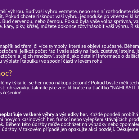
aší výhrou. Buď vaši výhru vezmete, nebo se s ní rozhodnete risk
ít. Pokud chcete risknout vaší výhru, jednoduše po vítězství klik
vu. Buď červenou, nebo černou. Pokud byla vaše volba správná, v
, káry, piky, kříže), můžete dokonce zčtyřnásobit vaši výhru. Ris
apříklad třemi či více symboly, které se objeví současně. Běhe
oztočení, jelikož počet řad i vaše sázky na řadu zůstávají stejné,
ztočení a jejich množství, stejně jako detailní informace o další
ou výplatní tabulku) ve spodní části v levém rohu.
moc?
blémy týkající se her nebo nákupu žetonů? Pokud byste měli tech
 části obrazovky. Jakmile jste zde, klikněte na tlačítko "NAHL
s řešením!
neplatňuje veškeré výhry a výsledky her.
Každé pondělí probíhá 
í nových kasinových her, funkcí nebo vylepšení stávajících pro
itek. Během této údržby může docházet na výpadky nebo zpomalen
a údržby. V takovém případě jen opakujte akci později. Děkujem