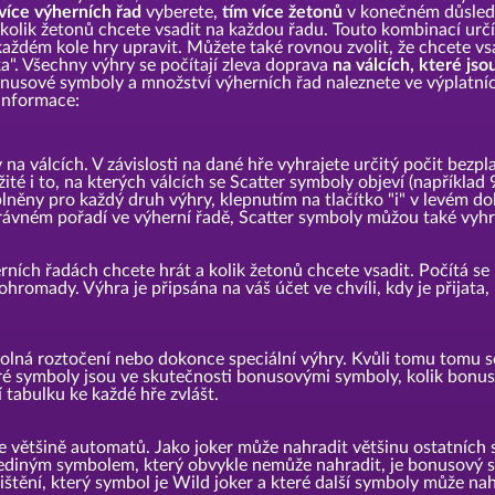
více výherních řad
vyberete,
tím více žetonů
v konečném důsledku
 kolik žetonů chcete vsadit na každou řadu. Touto kombinací urč
každém kole hry upravit. Můžete také rovnou zvolit, že chcete vs
ka". Všechny výhry se počítají zleva doprava
na válcích, které jso
onusové symboly a množství výherních řad naleznete ve výplatní
informace:
na válcích. V závislosti na dané hře vyhrajete určitý počit bezpl
té i to, na kterých válcích se Scatter symboly objeví (například 
plněny pro každý druh výhry, klepnutím na tlačítko "i" v levém 
právném pořadí ve výherní řadě, Scatter symboly můžou také vyhrá
rních řadách chcete hrát a kolik žetonů chcete vsadit. Počítá se
 dohromady. Výhra je připsána na váš účet ve chvíli, kdy je přija
ná roztočení nebo dokonce speciální výhry. Kvůli tomu tomu se
 které symboly jsou ve skutečnosti bonusovými symboly, kolik bonu
í tabulku ke každé hře zvlášt.
ve většině automatů. Jako joker může nahradit většinu ostatních
ediným symbolem, který obvykle nemůže nahradit, je bonusový s
štění, který symbol je Wild joker a které další symboly může nah