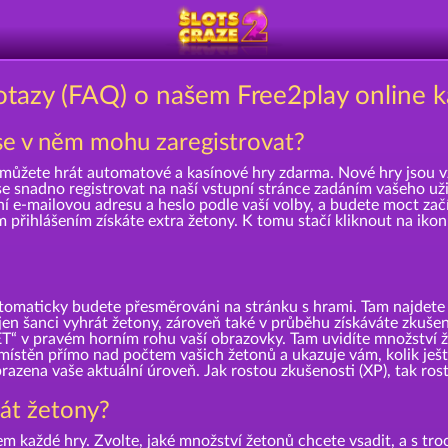
tazy (FAQ) o našem Free2play online k
 se v něm mohu zaregistrovat?
ém můžete hrát automatové a kasínové hry zdarma. Nové hry jsou v
se snadno registrovat na naší vstupní stránce zadáním vašeho už
 e-mailovou adresu a heslo podle vaší volby, a budete moct začít
ím přihlášením získáte extra žetony. K tomu stačí kliknout na iko
automaticky budete přesměrováni na stránku s hrami. Tam najdete 
 šanci vyhrát žetony, zároveň také v průběhu získáváte zkušenost
ÚČET“ v pravém horním rohu vaší obrazovky. Tam uvidíte množství
 umístěn přímo nad počtem vašich žetonů a ukazuje vám, kolik ješ
azena vaše aktuální úroveň. Jak rostou zkušenosti (XP), tak rost
át žetony?
 každé hry. Zvolte, jaké množství žetonů chcete vsadit, a s troc