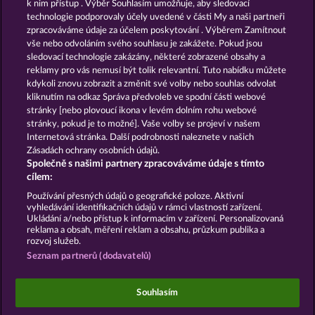
k nim přístup . Výběr Souhlasím umožňuje, aby sledovací
technologie podporovaly účely uvedené v části My a naši partneři
GOLDEN EI OF
FOREVER
zpracováváme údaje za účelem poskytování . Výběrem Zamítnout
MOORHUHN
DIAMONDS
vše nebo odvoláním svého souhlasu je zakážete. Pokud jsou
sledovací technologie zakázány, některé zobrazené obsahy a
Zobrazit všechny hry
reklamy pro vás nemusí být tolik relevantní. Tuto nabídku můžete
kdykoli znovu zobrazit a změnit své volby nebo souhlas odvolat
kliknutím na odkaz Správa předvoleb ve spodní části webové
Podmínky
Prohlášení o ochraně údajů
stránky [nebo plovoucí ikona v levém dolním rohu webové
stránky, pokud je to možné]. Vaše volby se projeví v našem
Kontakt
Společnost
Časté dotazy
Internetová stránka. Další podrobnosti naleznete v našich
Zásadách ochrany osobních údajů.
Společně s našimi partnery zpracováváme údaje s tímto
Facebook
cílem:
Podat Žádost o Odstoupení
Používání přesných údajů o geografické poloze. Aktivní
vyhledávání identifikačních údajů v rámci vlastností zařízení.
Ukládání a/nebo přístup k informacím v zařízení. Personalizovaná
reklama a obsah, měření reklam a obsahu, průzkum publika a
rozvoj služeb.
Seznam partnerů (dodavatelů)
Sociální kasinové hry jsou určeny výhradně k
zábavním účelům a nemají vůbec žádný vliv na
Souhlasím
možné budoucí úspěchy v oblasti hazardu se
skutečnými penězi.