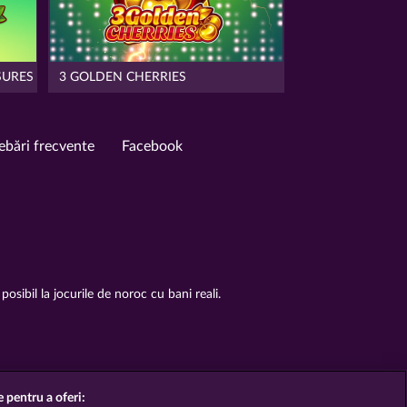
SURES
3 GOLDEN CHERRIES
rebări frecvente
Facebook
posibil la jocurile de noroc cu bani reali.
e pentru a oferi: