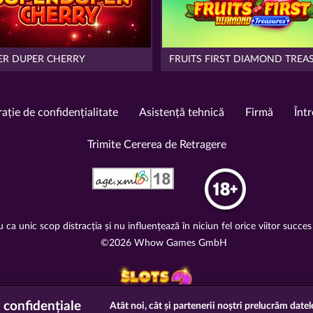
ER DUPER CHERRY
FRUITS FIRST DIAMOND TREA
ație de confidențialitate
Asistență tehnică
Firmă
Înt
Trimite Cererea de Retragere
 ca unic scop distracția și nu influențează în niciun fel orice viitor succes 
©2026 Whow Games GmbH
 confidențiale
Atât noi, cât și partenerii noștri prelucrăm datel