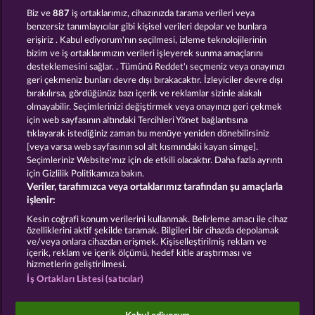
BLAZING STAR
FANCY FRUITS ROAR
Biz ve
887
iş ortaklarımız, cihazınızda tarama verileri veya
benzersiz tanımlayıcılar gibi kişisel verileri depolar ve bunlara
erişiriz . Kabul ediyorum'nın seçilmesi, izleme teknolojilerinin
bizim ve iş ortaklarımızın verileri işleyerek sunma amaçlarını
desteklemesini sağlar. . Tümünü Reddet'ı seçmeniz veya onayınızı
geri çekmeniz bunları devre dışı bırakacaktır. İzleyiciler devre dışı
bırakılırsa, gördüğünüz bazı içerik ve reklamlar sizinle alakalı
olmayabilir. Seçimlerinizi değiştirmek veya onayınızı geri çekmek
FRUITS & WILDS 2
ROYAL SEVEN ULTRA
için web sayfasının altındaki Tercihleri Yönet bağlantısına
tıklayarak istediğiniz zaman bu menüye yeniden dönebilirsiniz
[veya varsa web sayfasının sol alt kısmındaki kayan simge].
Hüküm ve Koşullar
Gizlilik Beyanı
Künye
Seçimleriniz Website'mız için de etkili olacaktır. Daha fazla ayrıntı
için Gizlilik Politikamıza bakın.
Veriler, tarafımızca veya ortaklarımız tarafından şu amaçlarla
Şirket
SSS
Facebook
işlenir:
İptal talebini gönder
Kesin coğrafi konum verilerini kullanmak. Belirleme amacı ile cihaz
özelliklerini aktif şekilde taramak. Bilgileri bir cihazda depolamak
ve/veya onlara cihazdan erişmek. Kişiselleştirilmiş reklam ve
içerik, reklam ve içerik ölçümü, hedef kitle araştırması ve
hizmetlerin geliştirilmesi.
İş Ortakları Listesi (satıcılar)
Sosyal casino oyunları sadece eğlence amaçlıdır ve
gerçek parayla oynanan kumar oyunlarında