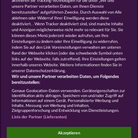
aktivieren Sie Tracking-Technologien für die unter „Wir und
BACK TO THE FRUITS ROAR
STICKY DIAMONDS
unsere Partner verarbeiten Daten, um Ihnen Dienste
bereitzustellen“ aufgeführten Zwecke. Durch Auswahl von Alle
ablehnen oder Widerruf Ihrer Einwilligung werden diese
deaktiviert. . Wenn Tracker deaktiviert sind, sind manche Inhalte
und Anzeigen möglicherweise nicht mehr so ​​relevant für Sie. Sie
können dieses Menü jederzeit wieder aufrufen, um Ihre
Einstellungen zu ändern oder Ihre Einwilligung zu widerrufen,
FRUITS FIRST DIAMOND TREASURES
MIGHTY 40
indem Sie auf den Link Voreinstellungen verwalten am unteren
Rand der Webseite klicken [oder das schwebende Symbol unten
links auf der Webseite, falls zutreffend]. Ihre Einstellungen gelten
innerhalb unseres Website. Weitere Informationen finden Sie in
AGB
Datenschutz
Impressum
unserer Datenschutzerklärung.
Wir und unsere Partner verarbeiten Daten, um Folgendes
Unternehmensseite
FAQ
Facebook
bereitzustellen:
Genaue Geolocation-Daten verwenden. Geräteeigenschaften zur
Identifikation aktiv abfragen. Speichern von und/oder Zugriff auf
Widerruf einreichen
Informationen auf einem Gerät. Personalisierte Werbung und
Inhalte, Messung von Werbung und Inhalten,
Zielgruppenforschung und Entwicklung von Dienstleistungen.
Liste der Partner (Lieferanten)
Social Casino Spiele dienen der reinen Unterhaltung
Akzeptieren
und haben keinen Einfluss auf mögliche künftige