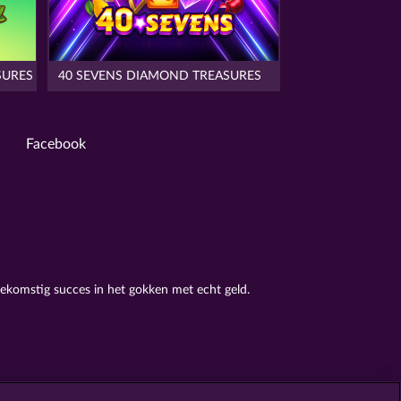
SURES
40 SEVENS DIAMOND TREASURES
Facebook
oekomstig succes in het gokken met echt geld.