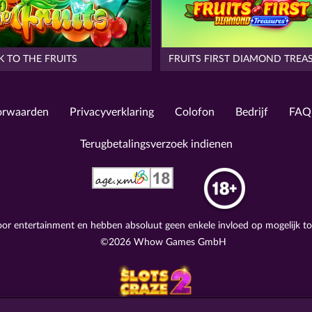
K TO THE FRUITS
FRUITS FIRST DIAMOND TREA
orwaarden
Privacyverklaring
Colofon
Bedrijf
FAQ
Terugbetalingsverzoek indienen
voor entertainment en hebben absoluut geen enkele invloed op mogelijk t
©2026 Whow Games GmbH