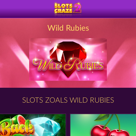
Wild Rubies
SLOTS ZOALS WILD RUBIES