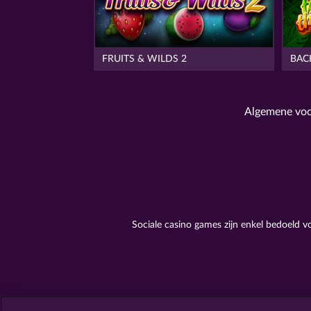
FRUITS & WILDS 2
BAC
Algemene vo
Sociale casino games zijn enkel bedoeld 