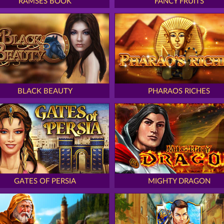
RAMSES BOOK
FANCY FRUITS
BLACK BEAUTY
PHARAOS RICHES
GATES OF PERSIA
MIGHTY DRAGON