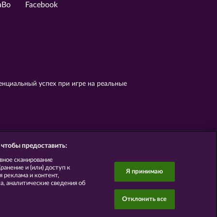
аВо
Facebook
енциальный успех при игре на реальные
 чтобы предоставить:
вное сканирование
анение и (или) доступ к
Я принимаю
 реклама и контент,
, аналитические сведения об
Отклонить все