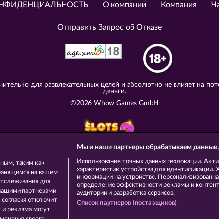
НФИДЕНЦИАЛЬНОСТЬ
О компании
Компания
Ч
Отправить Запрос об Отказе
ительно для развлекательных целей и абсолютно не влияет на пот
деньги.
©2026 Whow Games GmbH
Мы и наши партнеры обрабатываем данные,
Использование точных данных геолокации. Акти
ным, таким как
характеристик устройства для идентификации. Хр
ранящимся на вашем
информации на устройстве. Персонализированная
отслеживания для
определение эффективности рекламы и контента
 нашими партнерами
аудитории и разработка сервисов.
о согласия отключит
Список партнеров (поставщиков)
 и реклама могут
менения своего