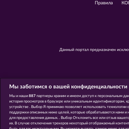
Правила
КО
Данный портал предназначен исключ
Мы заботимся о вашей конфиденциальности
Мы и наши
887
партнеры храним и имеем доступ к персональным дан
история просмотров в браузере или уникальным идентификаторам, х
устройстве . Выбор Я принимаю позволяет использовать технологии 
поддержки описанных ниже целей, которые обрабатываются нами и
для предоставления данных. . Выбор Отклонить все или отзыв вашег
их. В случае отключения трекеров некоторый отображаемый контент
быть для вас неактуальными. Вы можете вызвать данное меню для из