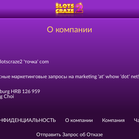
О компании
lotscraze2 'точка' com
ые маркетинговые запросы на marketing 'at' whow 'dot' net
burg HRB 126 959
ng Choi
НФИДЕНЦИАЛЬНОСТЬ
О компании
Компания
Ч
Отправить Запрос об Отказе