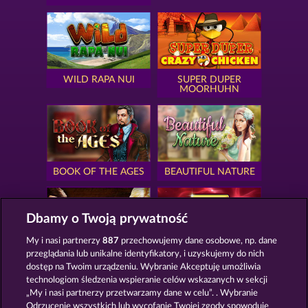
WILD RAPA NUI
SUPER DUPER
MOORHUHN
BOOK OF THE AGES
BEAUTIFUL NATURE
Dbamy o Twoją prywatność
My i nasi partnerzy
887
przechowujemy dane osobowe, np. dane
przeglądania lub unikalne identyfikatory, i uzyskujemy do nich
SIMPLY THE BEST
ROYAL SEVEN
dostęp na Twoim urządzeniu. Wybranie Akceptuję umożliwia
technologiom śledzenia wspieranie celów wskazanych w sekcji
„My i nasi partnerzy przetwarzamy dane w celu”. . Wybranie
Odrzucenie wszystkich lub wycofanie Twojej zgody spowoduje