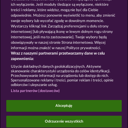
ich wyłączenie. Jeśli moduły śledzące są wyłączone, niektóre
treści i reklamy, które widzisz, mogą nie być dla Ciebie
GOLDEN EI OF
FOREVER
odpowiednie. Możesz ponownie wyświetlić to menu, aby zmienić
MOORHUHN
DIAMONDS
swoje wybory lub wycofać zgodę w dowolnym momencie.
Pokaż wszystkie gry
Wystarczy kliknąć link Zarządzaj preferencjami u dołu strony
internetowej [lub pływającą ikonę w lewym dolnym rogu strony
internetowej, jeśli ma to zastosowanie]. Twoje wybory będą
Zasady i warunki
Polityka prywatności
obowiązywały w naszej stronie Strona internetowa. Więcej
informacji można znaleźć w naszej Polityce prywatności.
Wraz z naszymi partnerami przetwarzamy dane w celu
Nota prawna
Firma
FAQ
Facebook
zapewnienia:
Prześlij wniosek o wypłatę
Użycie dokładnych danych geolokalizacyjnych. Aktywne
skanowanie charakterystyki urządzenia do celów identyfikacji.
Przechowywanie informacji na urządzeniu lub dostęp do nich.
Spersonalizowane reklamy i treści, pomiar reklam i treści, opinie
odbiorców i ulepszanie usług.
Lista partnerów (dostawców)
Gry społecznościowe mają przeznaczenie czysto
rozrywkowe i nie mają absolutnie żadnego wpływu
Akceptuję
na przyszłe powodzenie w grze o prawdziwe
pieniądze.
©2026 Whow Games GmbH
Odrzucenie wszystkich