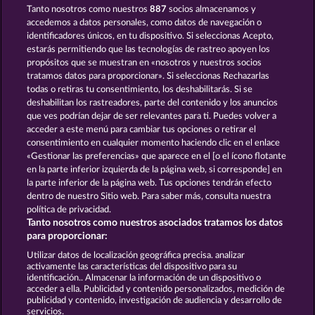
Tanto nosotros como nuestros
887
socios almacenamos y
ROYAL SEVEN ULTRA
STICKY DIAMONDS
accedemos a datos personales, como datos de navegación o
identificadores únicos, en tu dispositivo. Si seleccionas Acepto,
estarás permitiendo que las tecnologías de rastreo apoyen los
propósitos que se muestran en «nosotros y nuestros socios
tratamos datos para proporcionar». Si seleccionas Rechazarlas
todas o retiras tu consentimiento, los deshabilitarás. Si se
deshabilitan los rastreadores, parte del contenido y los anuncios
que ves podrían dejar de ser relevantes para ti. Puedes volver a
100 FLARING FRUITS
JUICY JESTER
acceder a este menú para cambiar tus opciones o retirar el
consentimiento en cualquier momento haciendo clic en el enlace
«Gestionar las preferencias» que aparece en el [o el ícono flotante
en la parte inferior izquierda de la página web, si corresponde] en
Términos y condiciones
la parte inferior de la página web. Tus opciones tendrán efecto
dentro de nuestro Sitio web. Para saber más, consulta nuestra
Declaración de privacidad
Aviso Legal
política de privacidad.
Tanto nosotros como nuestros asociados tratamos los datos
Empresa
FAQ
Facebook
para proporcionar:
Utilizar datos de localización geográfica precisa. analizar
Enviar solicitud de desistimiento
activamente las características del dispositivo para su
identificación.. Almacenar la información de un dispositivo o
acceder a ella. Publicidad y contenido personalizados, medición de
publicidad y contenido, investigación de audiencia y desarrollo de
servicios.