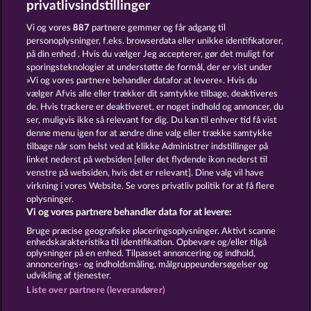
privatlivsindstillinger
3 GOLDEN CHERRIES
40 SEVENS
Vi og vores
887
partnere gemmer og får adgang til
personoplysninger, f.eks. browserdata eller unikke identifikatorer,
på din enhed . Hvis du vælger Jeg accepterer, gør det muligt for
sporingsteknologier at understøtte de formål, der er vist under
»Vi og vores partnere behandler datafor at levere«. Hvis du
vælger Afvis alle eller trækker dit samtykke tilbage, deaktiveres
de. Hvis trackere er deaktiveret, er noget indhold og annoncer, du
ser, muligvis ikke så relevant for dig. Du kan til enhver tid få vist
SUPER DUPER CHERRY
FROOTY TROUPE SUN SPLASH
denne menu igen for at ændre dine valg eller trække samtykke
tilbage når som helst ved at klikke Administrer indstillinger på
linket nederst på websiden [eller det flydende ikon nederst til
Vilkår og betingelser
Datasikkerhed
venstre på websiden, hvis det er relevant]. Dine valg vil have
virkning i vores Website. Se vores privatliv politik for at få flere
oplysninger.
Kontakt
Virksomhed
FAQ
Facebook
Vi og vores partnere behandler data for at levere:
Indsend anmodning om tilbagetrækning
Bruge præcise geografiske placeringsoplysninger. Aktivt scanne
enhedskarakteristika til identifikation. Opbevare og/eller tilgå
oplysninger på en enhed. Tilpasset annoncering og indhold,
annoncerings- og indholdsmåling, målgruppeundersøgelser og
udvikling af tjenester.
Liste over partnere (leverandører)