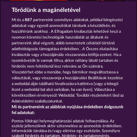
BLAZING STAR
ROYAL SEVEN
Törődünk a magánéletével
Mi és a
887
partnereink személyes adatokat, például böngészési
adatokat vagy egyedi azonosítókat tárolunk a készülékén, és
hozzáférünk azokhoz . A Elfogadom kiválasztás lehetővé teszi a
nyomon követési technológiák használatát az általunk és
partnereink által végzett, alább ismertetett célokból történő
adatfeldolgozás támogatása érdekében. . A Összes elutasítása
ROYAL SEVEN ULTRA
40 SEVENS DIAMOND TREASURES
kiválasztás vagy a hozzájárulás visszavonása letiltja ezeket. Ha a
nyomkövetők le vannak tiltva, akkor néhány látott tartalom és
hirdetés nem feltétlenül lesz releváns az Ön számára.
Visszatérhet ebbe a menübe, hogy bármikor megváltoztassa a
Részvételi feltételek
választását, vagy visszavonja a hozzájárulást Beállítások kezelése
a weboldal alján található hivatkozásra kattintva [vagy a lebegő
Adatkezelési tájékoztató
Impresszum
ikont a weboldal bal alsó sarkában, ha van ilyen]. Választása a
következőben érvényesül: Weboldal. További részletekért lásd az
Adatvédelmi szabályzatunkat.
A cég
GYIK
Facebook
Mi és partnereink az alábbiak nyújtása érdekében dolgozunk
fel adatokat:
Visszavonási kérelem benyújtása
Pontos földrajzi helymeghatározási adatok felhasználása. Az
eszköz jellemzőinek aktív szkennelése az azonosítás érdekében.
Információk tárolása és/vagy elérése egy eszközön. Személyre
szabott hirdetés és tartalom, hirdetés- és tartalommérés,