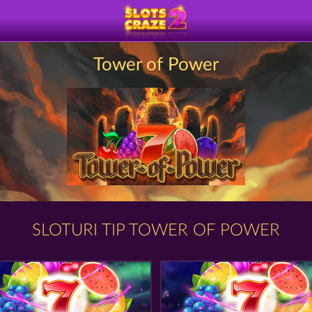
Tower of Power
SLOTURI TIP TOWER OF POWER