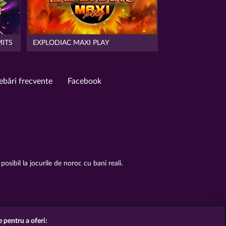
MITS
EXPLODIAC MAXI PLAY
rebări frecvente
Facebook
posibil la jocurile de noroc cu bani reali.
e pentru a oferi: