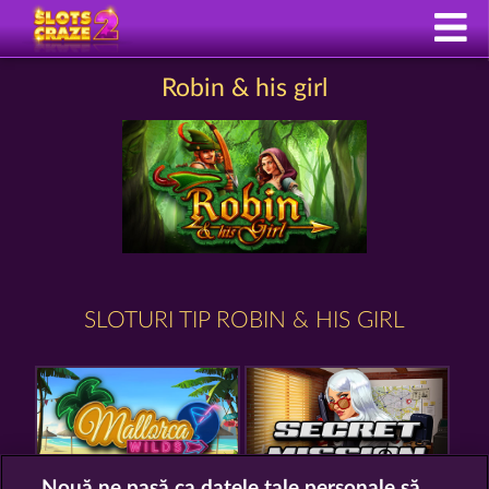
Robin & his girl
SLOTURI TIP ROBIN & HIS GIRL
Nouă ne pasă ca datele tale personale să