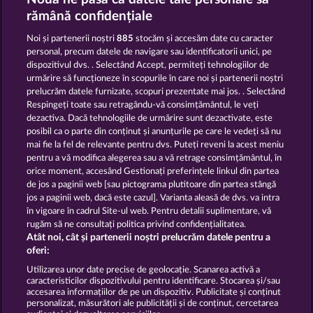
MALLORCA WILDS
SECRET MISSION
rămână confidențiale
Noi și partenerii noștri
885
stocăm și accesăm date cu caracter
personal, precum datele de navigare sau identificatorii unici, pe
dispozitivul dvs. . Selectând Accept, permiteți tehnologiilor de
urmărire să funcționeze în scopurile în care noi și partenerii noștri
prelucrăm datele furnizate, scopuri prezentate mai jos. . Selectând
Respingeți toate sau retragându-vă consimțământul, le veți
BLITZ COINS
BALTHAZAR
dezactiva. Dacă tehnologiile de urmărire sunt dezactivate, este
posibil ca o parte din conținut și anunțurile pe care le vedeți să nu
mai fie la fel de relevante pentru dvs. Puteți reveni la acest meniu
Termeni și condiții
pentru a vă modifica alegerea sau a vă retrage consimțământul, în
orice moment, accesând Gestionați preferințele linkul din partea
de jos a paginii web [sau pictograma plutitoare din partea stângă
Declarație de confidențialitate
jos a paginii web, dacă este cazul]. Varianta aleasă de dvs. va intra
în vigoare în cadrul Site-ul web. Pentru detalii suplimentare, vă
Asistență tehnică
Firmă
rugăm să ne consultați politica privind confidențialitatea.
Atât noi, cât și partenerii noștri prelucrăm datele pentru a
Întrebări frecvente
Facebook
oferi:
Utilizarea unor date precise de geolocație. Scanarea activă a
caracteristicilor dispozitivului pentru identificare. Stocarea și/sau
Trimite Cererea de Retragere
accesarea informațiilor de pe un dispozitiv. Publicitate și conținut
personalizat, măsurători ale publicității și de conținut, cercetarea