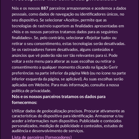
BALTHAZAR
SECRET MISSION
Nós e os nossos
887
parceiros armazenamos e acedemos a dados
pessoais, como dados de navegação ou identificadores únicos, no
seu dispositivo. Se selecionar «Aceito», permite que as
tecnologias de rastreio suportem as finalidades apresentadas em
«Nós e os nossos parceiros tratamos dados para as seguintes
finalidades». Se, pelo contrário, selecionar «Rejeitar tudo» ou
retirar o seu consentimento, estas tecnologias serão desativadas.
PIGGY COLLECT MULTIPLY
ATLAS OF LEGENDS
Se os rastreadores forem desativados, alguns conteúdos e
anúncios que vê poderão não ser tão relevantes para si. Pode
voltar a este menu para alterar as suas escolhas ou retirar o
consentimento a qualquer momento clicando na ligação Gerir
Termos e Condições
preferências na parte inferior da página Web (ou no ícone na parte
inferior esquerda da página, se aplicável). As suas escolhas serão
Declaração de Privacidade
Marca
aplicadas em Website. Para mais informação, consulte a nossa
política de privacidade.
Nós e os nossos parceiros tratamos os dados para
Empresa
Perguntas frequentes
Facebook
fornecermos:
Enviar pedido de rescisão
Utilizar dados de geolocalização precisos. Procurar ativamente as
características do dispositivo para identificação. Armazenar e/ou
aceder a informações num dispositivo. Publicidade e conteúdos
personalizados, medição de publicidade e conteúdos, estudos de
audiência e desenvolvimento de serviços.
Lista de parceiros (fornecedores)