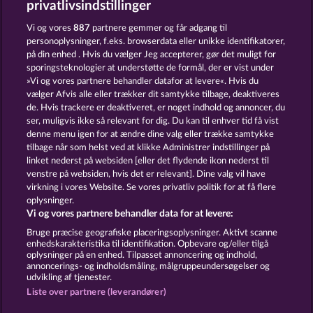
privatlivsindstillinger
TEXAS TYCOON
ROMAN LEGION XTREME
Vi og vores
887
partnere gemmer og får adgang til
personoplysninger, f.eks. browserdata eller unikke identifikatorer,
på din enhed . Hvis du vælger Jeg accepterer, gør det muligt for
sporingsteknologier at understøtte de formål, der er vist under
»Vi og vores partnere behandler datafor at levere«. Hvis du
vælger Afvis alle eller trækker dit samtykke tilbage, deaktiveres
de. Hvis trackere er deaktiveret, er noget indhold og annoncer, du
ser, muligvis ikke så relevant for dig. Du kan til enhver tid få vist
BLITZ COINS
FORT BRAVE
denne menu igen for at ændre dine valg eller trække samtykke
tilbage når som helst ved at klikke Administrer indstillinger på
linket nederst på websiden [eller det flydende ikon nederst til
Vilkår og betingelser
Datasikkerhed
venstre på websiden, hvis det er relevant]. Dine valg vil have
virkning i vores Website. Se vores privatliv politik for at få flere
oplysninger.
Kontakt
Virksomhed
FAQ
Facebook
Vi og vores partnere behandler data for at levere:
Indsend anmodning om tilbagetrækning
Bruge præcise geografiske placeringsoplysninger. Aktivt scanne
enhedskarakteristika til identifikation. Opbevare og/eller tilgå
oplysninger på en enhed. Tilpasset annoncering og indhold,
annoncerings- og indholdsmåling, målgruppeundersøgelser og
udvikling af tjenester.
Liste over partnere (leverandører)