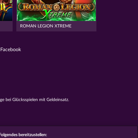
ROMAN LEGION XTREME
Facebook
ge bei Glücksspielen mit Geldeinsatz.
olgendes bereitzustellen: