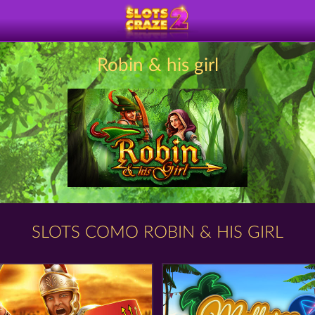
Robin & his girl
SLOTS COMO ROBIN & HIS GIRL