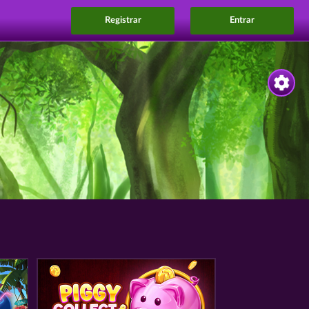
Registrar
Entrar