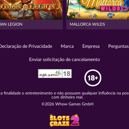
AN LEGION
MALLORCA WILDS
Declaração de Privacidade
Marca
Empresa
Perguntas
Enviar solicitação de cancelamento
a finalidade o entretenimento e não possuem qualquer influência na poss
com dinheiro real.
©2026 Whow Games GmbH