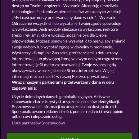
przeglądania lub unikalne identyfikatory, i uzyskujemy do nich
KING & QUEEN
PIGGY COLLECT MULTIPLY
dostęp na Twoim urządzeniu. Wybranie Akceptuję umożliwia
technologiom śledzenia wspieranie celów wskazanych w sekcji
„My i nasi partnerzy przetwarzamy dane w celu”. . Wybranie
Odrzucenie wszystkich lub wycofanie Twojej zgody spowoduje
ich wyłączenie. Jeśli moduły śledzące są wyłączone, niektóre
treści i reklamy, które widzisz, mogą nie być dla Ciebie
odpowiednie. Możesz ponownie wyświetlić to menu, aby zmienić
swoje wybory lub wycofać zgodę w dowolnym momencie.
SUPER PIGGY COINS
DEAD LEGION
Wystarczy kliknąć link Zarządzaj preferencjami u dołu strony
internetowej [lub pływającą ikonę w lewym dolnym rogu strony
internetowej, jeśli ma to zastosowanie]. Twoje wybory będą
Zasady i warunki
Polityka prywatności
obowiązywały w naszej stronie Strona internetowa. Więcej
informacji można znaleźć w naszej Polityce prywatności.
Wraz z naszymi partnerami przetwarzamy dane w celu
Nota prawna
Firma
FAQ
Facebook
zapewnienia:
Prześlij wniosek o wypłatę
Użycie dokładnych danych geolokalizacyjnych. Aktywne
skanowanie charakterystyki urządzenia do celów identyfikacji.
Przechowywanie informacji na urządzeniu lub dostęp do nich.
Spersonalizowane reklamy i treści, pomiar reklam i treści, opinie
odbiorców i ulepszanie usług.
Lista partnerów (dostawców)
Gry społecznościowe mają przeznaczenie czysto
rozrywkowe i nie mają absolutnie żadnego wpływu