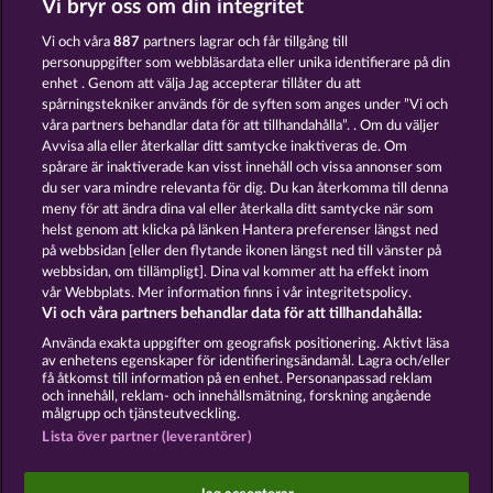
Vi bryr oss om din integritet
40 SEVENS DIAMOND TREASURES
MALLORCA WILDS
Vi och våra
887
partners lagrar och får tillgång till
personuppgifter som webbläsardata eller unika identifierare på din
enhet . Genom att välja Jag accepterar tillåter du att
spårningstekniker används för de syften som anges under ”Vi och
våra partners behandlar data för att tillhandahålla”. . Om du väljer
Avvisa alla eller återkallar ditt samtycke inaktiveras de. Om
spårare är inaktiverade kan visst innehåll och vissa annonser som
7 SUPERNOVA FRUITS
7 SUPERNOVA FRUITS NEW LIMITS
du ser vara mindre relevanta för dig. Du kan återkomma till denna
meny för att ändra dina val eller återkalla ditt samtycke när som
helst genom att klicka på länken Hantera preferenser längst ned
Användarvillkor
Sekretesspolicy
Avtryck
på webbsidan [eller den flytande ikonen längst ned till vänster på
webbsidan, om tillämpligt]. Dina val kommer att ha effekt inom
vår Webbplats. Mer information finns i vår integritetspolicy.
Om Företaget
FAQ
Facebook
Vi och våra partners behandlar data för att tillhandahålla:
Skicka in en begäran om att ångra köpet
Använda exakta uppgifter om geografisk positionering. Aktivt läsa
av enhetens egenskaper för identifieringsändamål. Lagra och/eller
få åtkomst till information på en enhet. Personanpassad reklam
och innehåll, reklam- och innehållsmätning, forskning angående
målgrupp och tjänsteutveckling.
Lista över partner (leverantörer)
Sociala casinospel är endast avsedda för
underhållningsändamål och har absolut inget