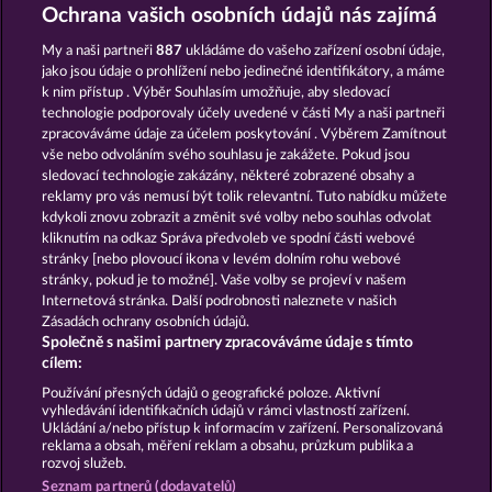
STICKY DIAMONDS
FANCY FRUITS
Ochrana vašich osobních údajů nás zajímá
My a naši partneři
887
ukládáme do vašeho zařízení osobní údaje,
jako jsou údaje o prohlížení nebo jedinečné identifikátory, a máme
k nim přístup . Výběr Souhlasím umožňuje, aby sledovací
technologie podporovaly účely uvedené v části My a naši partneři
zpracováváme údaje za účelem poskytování . Výběrem Zamítnout
vše nebo odvoláním svého souhlasu je zakážete. Pokud jsou
5 EMBER WILDS
EXPLODIAC RHFP
sledovací technologie zakázány, některé zobrazené obsahy a
reklamy pro vás nemusí být tolik relevantní. Tuto nabídku můžete
kdykoli znovu zobrazit a změnit své volby nebo souhlas odvolat
kliknutím na odkaz Správa předvoleb ve spodní části webové
Podmínky
Prohlášení o ochraně údajů
stránky [nebo plovoucí ikona v levém dolním rohu webové
stránky, pokud je to možné]. Vaše volby se projeví v našem
Kontakt
Společnost
Časté dotazy
Internetová stránka. Další podrobnosti naleznete v našich
Zásadách ochrany osobních údajů.
Společně s našimi partnery zpracováváme údaje s tímto
Facebook
cílem:
Podat Žádost o Odstoupení
Používání přesných údajů o geografické poloze. Aktivní
vyhledávání identifikačních údajů v rámci vlastností zařízení.
Ukládání a/nebo přístup k informacím v zařízení. Personalizovaná
reklama a obsah, měření reklam a obsahu, průzkum publika a
rozvoj služeb.
Seznam partnerů (dodavatelů)