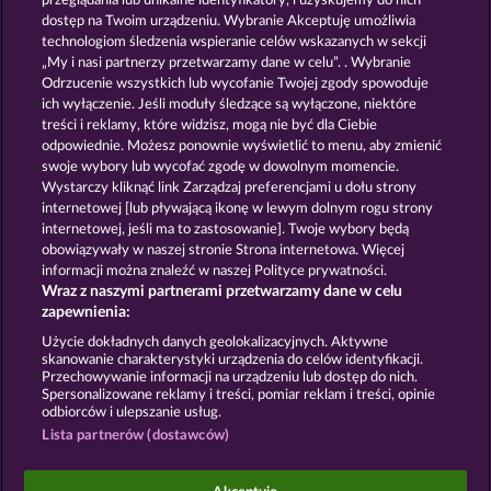
przeglądania lub unikalne identyfikatory, i uzyskujemy do nich
40 SEVENS
FRUITS FIRST DIAMOND TREASURES
dostęp na Twoim urządzeniu. Wybranie Akceptuję umożliwia
technologiom śledzenia wspieranie celów wskazanych w sekcji
„My i nasi partnerzy przetwarzamy dane w celu”. . Wybranie
Odrzucenie wszystkich lub wycofanie Twojej zgody spowoduje
ich wyłączenie. Jeśli moduły śledzące są wyłączone, niektóre
treści i reklamy, które widzisz, mogą nie być dla Ciebie
odpowiednie. Możesz ponownie wyświetlić to menu, aby zmienić
swoje wybory lub wycofać zgodę w dowolnym momencie.
7 SUPERNOVA FRUITS
FROOTY TROUPE SUN SPLASH
Wystarczy kliknąć link Zarządzaj preferencjami u dołu strony
internetowej [lub pływającą ikonę w lewym dolnym rogu strony
internetowej, jeśli ma to zastosowanie]. Twoje wybory będą
Zasady i warunki
Polityka prywatności
obowiązywały w naszej stronie Strona internetowa. Więcej
informacji można znaleźć w naszej Polityce prywatności.
Wraz z naszymi partnerami przetwarzamy dane w celu
Nota prawna
Firma
FAQ
Facebook
zapewnienia:
Prześlij wniosek o wypłatę
Użycie dokładnych danych geolokalizacyjnych. Aktywne
skanowanie charakterystyki urządzenia do celów identyfikacji.
Przechowywanie informacji na urządzeniu lub dostęp do nich.
Spersonalizowane reklamy i treści, pomiar reklam i treści, opinie
odbiorców i ulepszanie usług.
Lista partnerów (dostawców)
Gry społecznościowe mają przeznaczenie czysto
rozrywkowe i nie mają absolutnie żadnego wpływu