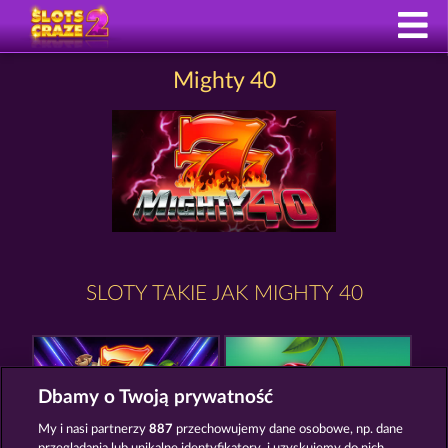
Mighty 40
SLOTY TAKIE JAK MIGHTY 40
Dbamy o Twoją prywatność
My i nasi partnerzy
887
przechowujemy dane osobowe, np. dane