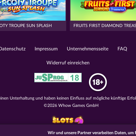
OTY TROUPE SUN SPLASH
FRUITS FIRST DIAMOND TREA
Datenschutz
Impressum
Unternehmensseite
FAQ
Widerruf einreichen
einen Unterhaltung und haben keinen Einfluss auf mögliche künftige Erfol
©2026 Whow Games GmbH
Wir und unsere Partner verarbeiten Daten, um F