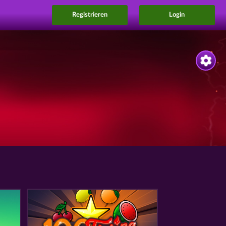
Registrieren
Login