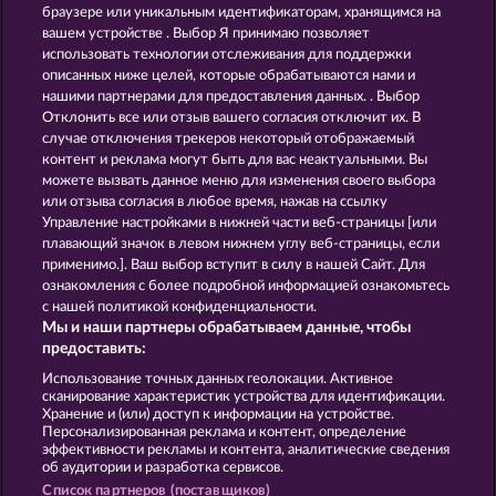
FROOTY TROUPE SUN SPLASH
BACK TO THE FRUITS ROAR
браузере или уникальным идентификаторам, хранящимся на
вашем устройстве . Выбор Я принимаю позволяет
использовать технологии отслеживания для поддержки
описанных ниже целей, которые обрабатываются нами и
нашими партнерами для предоставления данных. . Выбор
Отклонить все или отзыв вашего согласия отключит их. В
случае отключения трекеров некоторый отображаемый
контент и реклама могут быть для вас неактуальными. Вы
FRUITS & WILDS 2
7 SUPERNOVA FRUITS
можете вызвать данное меню для изменения своего выбора
или отзыва согласия в любое время, нажав на ссылку
Управление настройками в нижней части веб-страницы [или
плавающий значок в левом нижнем углу веб-страницы, если
Правила
КОНФИДЕНЦИАЛЬНОСТЬ
применимо.]. Ваш выбор вступит в силу в нашей Сайт. Для
ознакомления с более подробной информацией ознакомьтесь
О компании
Компания
ЧаВо
с нашей политикой конфиденциальности.
Мы и наши партнеры обрабатываем данные, чтобы
Facebook
предоставить:
Использование точных данных геолокации. Активное
Отправить Запрос об Отказе
сканирование характеристик устройства для идентификации.
Хранение и (или) доступ к информации на устройстве.
Персонализированная реклама и контент, определение
эффективности рекламы и контента, аналитические сведения
об аудитории и разработка сервисов.
Список партнеров (поставщиков)