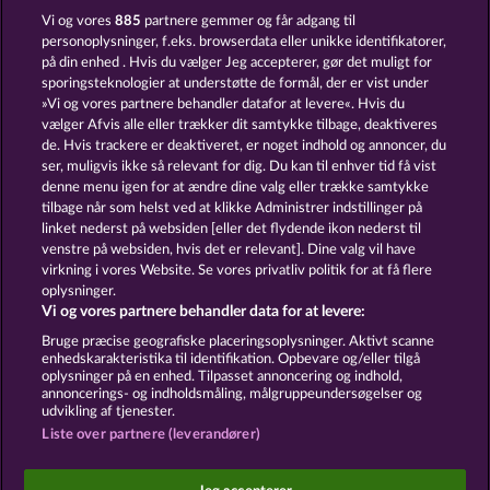
FANCY FRUITS
40 SEVENS DIAMOND TREASURES
Vi og vores
885
partnere gemmer og får adgang til
personoplysninger, f.eks. browserdata eller unikke identifikatorer,
på din enhed . Hvis du vælger Jeg accepterer, gør det muligt for
sporingsteknologier at understøtte de formål, der er vist under
»Vi og vores partnere behandler datafor at levere«. Hvis du
vælger Afvis alle eller trækker dit samtykke tilbage, deaktiveres
de. Hvis trackere er deaktiveret, er noget indhold og annoncer, du
ser, muligvis ikke så relevant for dig. Du kan til enhver tid få vist
FROOTY TROUPE SUN SPLASH
40 THIEVES
denne menu igen for at ændre dine valg eller trække samtykke
tilbage når som helst ved at klikke Administrer indstillinger på
linket nederst på websiden [eller det flydende ikon nederst til
Vilkår og betingelser
Datasikkerhed
venstre på websiden, hvis det er relevant]. Dine valg vil have
virkning i vores Website. Se vores privatliv politik for at få flere
oplysninger.
Kontakt
Virksomhed
FAQ
Facebook
Vi og vores partnere behandler data for at levere:
Indsend anmodning om tilbagetrækning
Bruge præcise geografiske placeringsoplysninger. Aktivt scanne
enhedskarakteristika til identifikation. Opbevare og/eller tilgå
oplysninger på en enhed. Tilpasset annoncering og indhold,
annoncerings- og indholdsmåling, målgruppeundersøgelser og
udvikling af tjenester.
Liste over partnere (leverandører)
Sociale kasinospil har udelukkende et
underholdningsformål og har absolut ingen